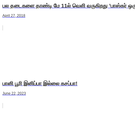
பல தடைகளை தாண்டி மே 11ல் வெளி வருகிறது ’பாஸ்கர் ஒரு
April 27, 2018
பானி பூரி இனிப்பா இல்லை கசப்பா!
June 22, 2023