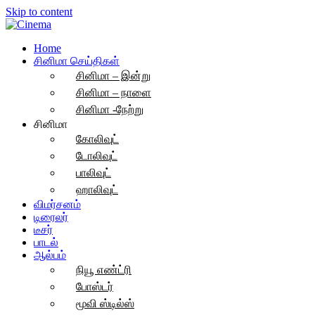
Skip to content
Home
சினிமா செய்திகள்
சினிமா – இன்று
சினிமா – நாளை
சினிமா -நேற்று
சினிமா
கோலிவுட்
டோலிவுட்
பாலிவுட்
ஹாலிவுட்
விமர்சனம்
டிரைலர்
டீசர்
பாடல்
ஆல்பம்
நியூ எண்ட்ரி
போஸ்டர்
மூவி ஸ்டில்ஸ்