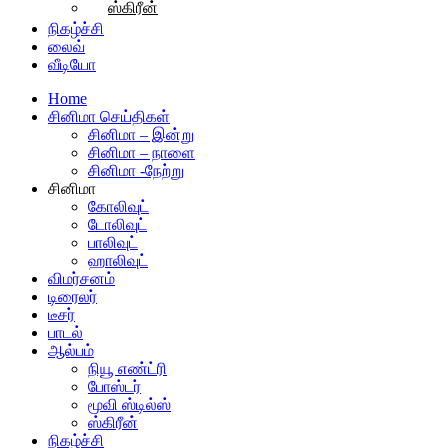
ஸ்கிரீன்
நிகழ்ச்சி
லைவ்
வீடியோ
Home
சினிமா செய்திகள்
சினிமா – இன்று
சினிமா – நாளை
சினிமா -நேற்று
சினிமா
கோலிவுட்
டோலிவுட்
பாலிவுட்
ஹாலிவுட்
விமர்சனம்
டிரைலர்
டீசர்
பாடல்
ஆல்பம்
நியூ எண்ட்ரி
போஸ்டர்
மூவி ஸ்டில்ஸ்
ஸ்கிரீன்
நிகழ்ச்சி