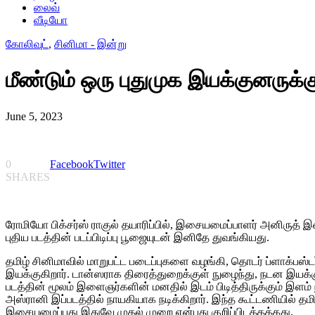
லைவ்
வீடியோ
கோலிவுட்
,
சினிமா - இன்று
மீண்டும் ஒரு புதுமுக இயக்குனருக்
June 5, 2023
0
Facebook
Twitter
SHARES
ரோமியோ பிக்சர்ஸ் ராகுல் தயாரிப்பில், இசையமைப்பாளர் அனிருத்
புதிய படத்தின் படப்பிடிப்பு பூஜையுடன் இனிதே துவங்கியது.
தமிழ் சினிமாவில் மாறுபட்ட படைப்புகளை வழங்கி, தொடர் ப்ளாக்பஸ்ட
இயக்குகிறார். டான்ஸராக திரைத்துறைக்குள் நுழைந்து, நடன இயக்குநர
படத்தின் மூலம் இளைஞர்களின் மனதில் இடம் பிடித்திருக்கும் இளம் 
அஸ்ரானி இப்படத்தில் நாயகியாக நடிக்கிறார். இந்த கூட்டணியில் 
இசையமைப்பது இதுவே முதல் முறை என்பது குறிப்பிடத்தக்கது.