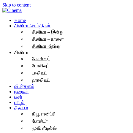
Skip to content
Home
சினிமா செய்திகள்
சினிமா – இன்று
சினிமா – நாளை
சினிமா -நேற்று
சினிமா
கோலிவுட்
டோலிவுட்
பாலிவுட்
ஹாலிவுட்
விமர்சனம்
டிரைலர்
டீசர்
பாடல்
ஆல்பம்
நியூ எண்ட்ரி
போஸ்டர்
மூவி ஸ்டில்ஸ்