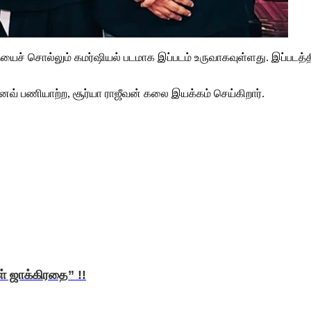
லும் கமர்ஷியல் படமாக இப்படம் உருவாகவுள்ளது. இப்படத்தின் படப்
ரனவ் பணியாற்ற, சூர்யா ராஜீவன் கலை இயக்கம் செய்கிறார்.
ள் ஜாக்கிரதை” !!