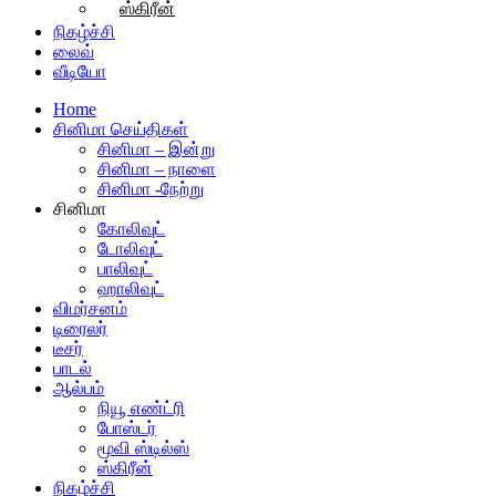
ஸ்கிரீன்
நிகழ்ச்சி
லைவ்
வீடியோ
Home
சினிமா செய்திகள்
சினிமா – இன்று
சினிமா – நாளை
சினிமா -நேற்று
சினிமா
கோலிவுட்
டோலிவுட்
பாலிவுட்
ஹாலிவுட்
விமர்சனம்
டிரைலர்
டீசர்
பாடல்
ஆல்பம்
நியூ எண்ட்ரி
போஸ்டர்
மூவி ஸ்டில்ஸ்
ஸ்கிரீன்
நிகழ்ச்சி