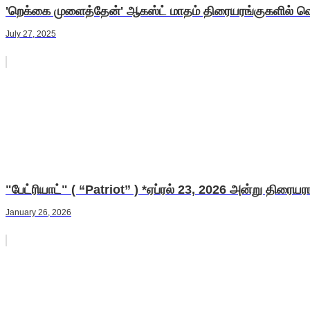
'றெக்கை முளைத்தேன்' ஆகஸ்ட் மாதம் திரையரங்குகளில் வெ
July 27, 2025
"பேட்ரியாட்" ( “Patriot” ) *ஏப்ரல் 23, 2026 அன்று திரைய
January 26, 2026