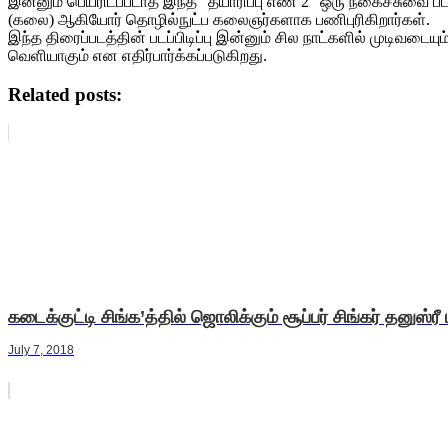
இன்னும் பெயரிடப்படாத இந்த “தயாரிப்பு எண் 2” ஒரு நகைச்சுவை படம்
(கலை) ஆகியோர் தொழில்நுட்ப கலைஞர்களாக பணிபுரிகிறார்கள்.
இந்த திரைப்படத்தின் படப்பிடிப்பு இன்னும் சில நாட்களில் முடிவடையும் எ
வெளியாகும் என எதிர்பார்க்கப்படுகிறது.
Related posts:
கடைக்குட்டி சிங்க’த்தில் ஜொலிக்கும் சூப்பர் சிங்கர் தனுஸ்ரீ
July 7, 2018