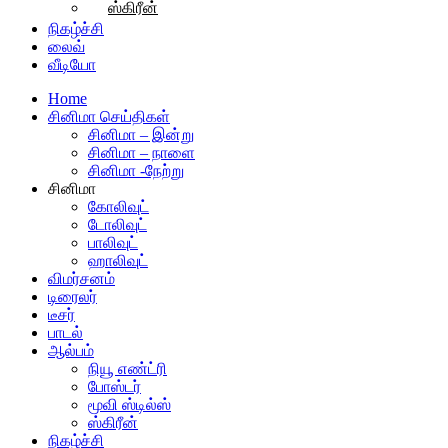
ஸ்கிரீன்
நிகழ்ச்சி
லைவ்
வீடியோ
Home
சினிமா செய்திகள்
சினிமா – இன்று
சினிமா – நாளை
சினிமா -நேற்று
சினிமா
கோலிவுட்
டோலிவுட்
பாலிவுட்
ஹாலிவுட்
விமர்சனம்
டிரைலர்
டீசர்
பாடல்
ஆல்பம்
நியூ எண்ட்ரி
போஸ்டர்
மூவி ஸ்டில்ஸ்
ஸ்கிரீன்
நிகழ்ச்சி