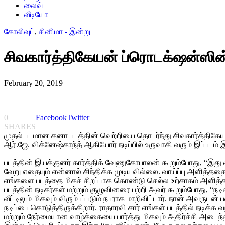
லைவ்
வீடியோ
கோலிவுட்
,
சினிமா - இன்று
சிவகார்த்திகேயன் ப்ரொடக்‌ஷன்ஸின் 
February 20, 2019
0
Facebook
Twitter
SHARES
முதல் படமான கனா படத்தின் வெற்றியை தொடர்ந்து சிவகார்த்திகேயன் 
ஆர்.ஜே. விக்னேஷ்காந்த் ஆகியோர் நடிப்பில் உருவாகி வரும் இப்படம் 
படத்தின் இயக்குனர் கார்த்திக் வேணுகோபாலன் கூறும்போது, “இத
வேறு எதையும் என்னால் சிந்திக்க முடியவில்லை. வாய்ப்பு அளித்ததையு
எங்களை படத்தை மிகச் சிறப்பாக கொண்டு செல்ல உற்சாகம் அளித்தது. 
படத்தின் நடிகர்கள் மற்றும் குழுவினரை பற்றி அவர் கூறும்போது, 
வீட்டிலும் மிகவும் விரும்பப்படும் நபராக மாறிவிட்டார். நான் அவர
நடிப்பை கொடுத்திருக்கிறார். ராதாரவி சார் எங்கள் படத்தில் நடிக்க 
மற்றும் நேர்மையான வாழ்க்கையை பார்த்து மிகவும் அதிர்ச்சி அடைந்