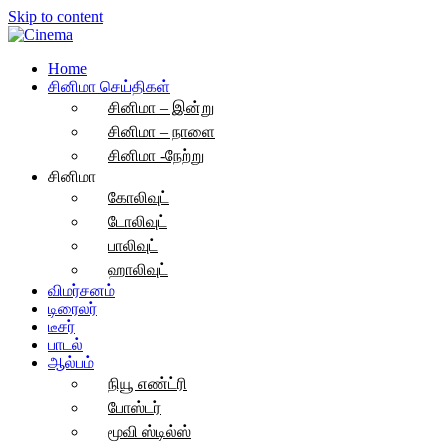
Skip to content
Home
சினிமா செய்திகள்
சினிமா – இன்று
சினிமா – நாளை
சினிமா -நேற்று
சினிமா
கோலிவுட்
டோலிவுட்
பாலிவுட்
ஹாலிவுட்
விமர்சனம்
டிரைலர்
டீசர்
பாடல்
ஆல்பம்
நியூ எண்ட்ரி
போஸ்டர்
மூவி ஸ்டில்ஸ்