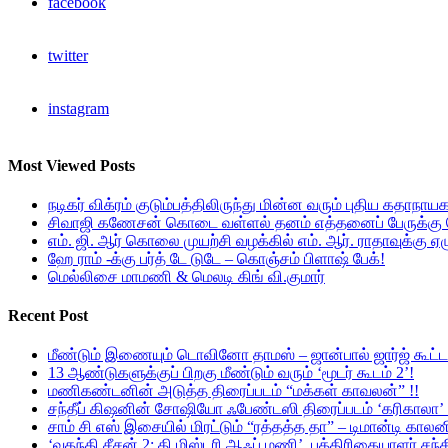
facebook
twitter
instagram
Most Viewed Posts
நடிகர் விக்ரம் குடும்பத்திலிருந்து மின்ன வரும் புதிய கதாநாய
சிவாஜி கணேசன் கொடை வள்ளல் தனம் எத்தனைப் பேருக்கு த
எம். ஜி. ஆர் கொலை முயற்சி வழக்கில் எம். ஆர். ராதாவுக்கு
ஹே ராம் -க்கு பர்த் டே டுடே – கொஞ்சம் பிளாஷ் பேக்!
மெல்லிசை மாமணி & மெலடி கிங் வி.குமார்
Recent Post
மீண்டும் இணையும் டொவினோ தாமஸ் – ஜான்பால் ஜார்ஜ் கூட்ட
13 ஆண்டுகளுக்குப் பிறகு மீண்டும் வரும் ‘மூடர் கூடம் 2’!
மணிகண்டனின் அடுத்த திரைப்படம் “மக்கள் காவலன்” !!
சந்தீப் கிஷனின் சோஷியோ ஃபேண்டஸி திரைப்படம் ‘கரிகாலா’ ஃப
சாம் சி எஸ் இசையில் மிரட்டும் “ரத்தத்த தா” – டிமான்டி காலனி
‘வதந்தி சீசன் 2: தி மிஸ்டரி ஆஃப் மணி’ பத்திரிகையாளர் சந்திப