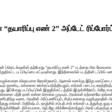
“தயாரிப்பு எண் 2” அப்டேட் ரிப்போர்ட
ப்ரொடக்‌ஷன்ஸ் தற்போது “தயாரிப்பு எண் 2” படத்தை மிக வேகமாக முடித
இறுதிகட்ட படப்பிடிப்பை எட்டியுள்ளது. இந்நிலையில் படத்தின் டப்பிங்
ு வழக்கமான விஷயமாக தோன்றலாம், ஆனால் எனக்கு இந்த வாய்ப்பை வழ
ம் தாண்டி, எங்களை ஊக்கப்படுத்தியதும், எங்கள் படைப்பு சுதந்திரத்தி
இப்போது படப்பிடிப்பின் இறுதிக்கட்டத்தில் இருக்கிறோம், அதே சமயத
“நடிகர்களை பற்றி நான் என்ன சொல்ல முடியும், அவர்கள் ஏற்கனவே தங்
ுடன் பணிபுரிந்த வரை, அவரின் அர்ப்பணிப்பும், சிறப்பானதை வழங்குவதி
வந்தது எங்கள் அதிர்ஷ்டம். நாஞ்சில் சம்பத் சார் எங்கள் படத்துக்கு 
திருக்கிறேன். நிச்சயமாக, ஆர்.ஜே. விக்னேஷ்காந்தும் அவர் பங்குக்