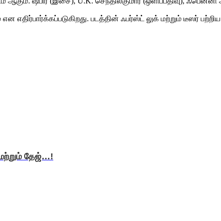
 ஆகும். ஷபிர் (இசை), U.K. செந்தில்குமார் (ஒளிப்பதிவு), ஃபென்னி ஆ
ன எதிர்பார்க்கப்படுகிறது. படத்தின் ஃபர்ஸ்ட் லுக் மற்றும் டீஸர் பற்றிய
 மற்றும் தேஜ்…!