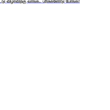
ீட்டு விழாவிற்கு வாங்க.. பரிசுகளோடு போங்க!