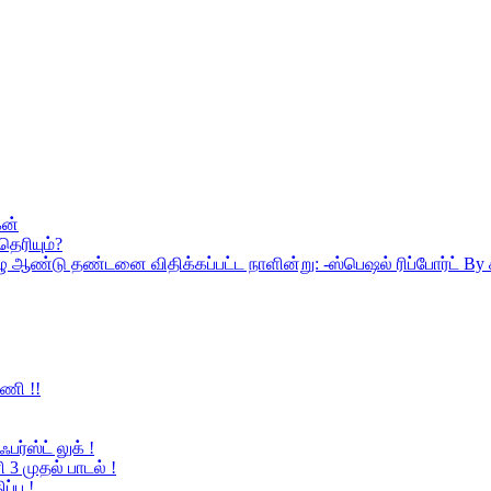
கன்
ெரியும்?
 ஏழு ஆண்டு தண்டனை விதிக்கப்பட்ட நாளின்று: -ஸ்பெஷல் ரிப்போர்ட் 
ணி !!
ர்ஸ்ட் லுக் !
 3 முதல் பாடல் !
்பு !