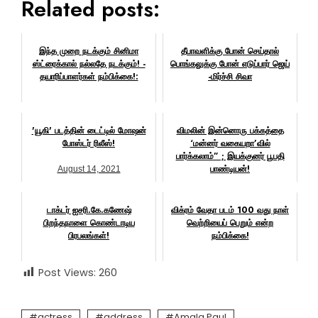
Related posts:
இந்த முறை நடக்கும் சினிமா
தீபாவளிக்கு போன் செய்தால்
ஸ்ட்ரைக்கால் நல்லதே நடக்கும்! -
பொங்கலுக்கு போன் எடுப்பார் ஜெய்
தயாரிப்பாளர்கள் நம்பிக்கை!:
-மிர்ச்சி சிவா
February 6, 2018
July 23, 2022
'யூகி' படத்தின் டைட்டில் மோஷன்
விமலின் இன்னொரு பக்கத்தை
போஸ்டர் ரிலீஸ்!
‘மன்னர் வகையறா’வில்
பார்க்கலாம்” ; இயக்குனர் பூபதி
பாண்டியன்!
August 14, 2021
January 21, 2018
டாக்டர் ஐசரி.கே.கணேஷ்
விக்ரம் வேதா படம் 100 வது நாள்
பிறந்தநாளை கொண்டாடிய
வெற்றியைப் பெறும் என்ற
பிரபலங்கள்!
நம்பிக்கை!
October 8, 2024
December 15, 2017
Post Views:
260
actress
address
Amala Paul