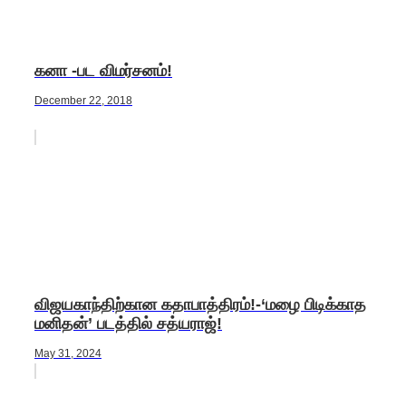
கனா -பட விமர்சனம்!
December 22, 2018
விஜயகாந்திற்கான கதாபாத்திரம்!-‘மழை பிடிக்காத
மனிதன்’ படத்தில் சத்யராஜ்!
May 31, 2024