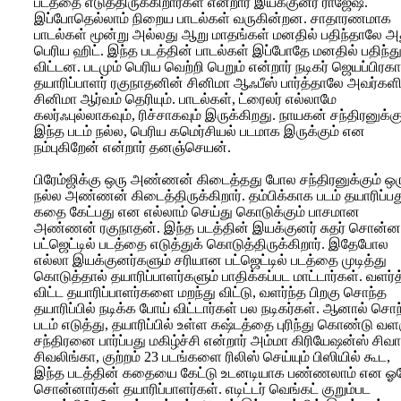
படத்தை எடுத்திருக்கிறார்கள் என்றார் இயக்குனர் ராஜேஷ்.
இப்போதெல்லாம் நிறைய பாடல்கள் வருகின்றன. சாதாரணமாக
பாடல்கள் மூன்று அல்லது ஆறு மாதங்கள் மனதில் பதிந்தாலே அ
பெரிய ஹிட். இந்த படத்தின் பாடல்கள் இப்போதே மனதில் பதிந்த
விட்டன. படமும் பெரிய வெற்றி பெறும் என்றார் நடிகர் ஜெயப்பிரகா
தயாரிப்பாளர் ரகுநாதனின் சினிமா ஆஃபீஸ் பார்த்தாலே அவர்கள
சினிமா ஆர்வம் தெரியும். பாடல்கள், ட்ரைலர் எல்லாமே
கலர்ஃபுல்லாகவும், ரிச்சாகவும் இருக்கிறது. நாயகன் சந்திரனுக்க
இந்த படம் நல்ல, பெரிய கமெர்சியல் படமாக இருக்கும் என
நம்புகிறேன் என்றார் தனஞ்செயன்.
பிரேம்ஜிக்கு ஒரு அண்ணன் கிடைத்தது போல சந்திரனுக்கும் ஒர
நல்ல அண்ணன் கிடைத்திருக்கிறார். தம்பிக்காக படம் தயாரிப்பத
கதை கேட்பது என எல்லாம் செய்து கொடுக்கும் பாசமான
அண்ணன் ரகுநாதன். இந்த படத்தின் இயக்குனர் சுதர் சொன்ன
பட்ஜெட்டில் படத்தை எடுத்துக் கொடுத்திருக்கிறார். இதேபோல
எல்லா இயக்குனர்களும் சரியான பட்ஜெட்டில் படத்தை முடித்து
கொடுத்தால் தயாரிப்பாளர்களும் பாதிக்கப்பட மாட்டார்கள். வளர்த
விட்ட தயாரிப்பாளர்களை மறந்து விட்டு, வளர்ந்த பிறகு சொந்த
தயாரிப்பில் நடிக்க போய் விட்டார்கள் பல நடிகர்கள். ஆனால் சொ
படம் எடுத்து, தயாரிப்பில் உள்ள கஷ்டத்தை புரிந்து கொண்டு வள
சந்திரனை பார்ப்பது மகிழ்ச்சி என்றார் அம்மா கிரியேஷன்ஸ் சிவா
சிவலிங்கா, குற்றம் 23 படங்களை ரிலிஸ் செய்யும் பிஸியில் கூட,
இந்த படத்தின் கதையை கேட்டு உடனடியாக பண்ணலாம் என ஓ
சொன்னார்கள் தயாரிப்பாளர்கள். எடிட்டர் வெங்கட் குறும்பட