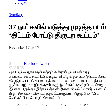
வீடியோ
கோலிவுட்
37 நாட்களில் எடுத்து முடித்த படம்
‘திட்டம் போட்டு திருடற கூட்டம்’
November 17, 2017
0
Facebook
Twitter
SHARES
மூவி பஃப்ஸ் ரகுநாதன் மற்றும் அக்ராஸ் ஃபிலிம்ஸ் பிரபு
வெங்கடாசலம் தயாரிப்பில் உருவாகி யிருக்கும் படம் ‘திட்டம் போட்
திருடுற கூட்டம்’. கயல் சந்திரன், சாத்னா டைட்டஸ், பார்த்திபன்
நடிக்க, அறிமுக இயக்குனர் சுதர் இயக்கியிருக்கிறார். அஷ்வத்
இயக்கியிருக்கும் இந்த படத்தின் இசை மற்றும் ட்ரைலர் வெளியீட
விழா சென்னையில் நடந்தது. இயக்குனர் ராஜேஷ் வெளியிட
வெங்கட் பிரபு பெற்றுக் கொண்டார்.