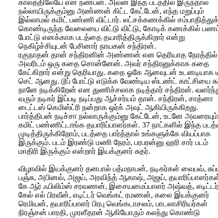
காலத்திலேயே என் நண்பன். அவன் இந்த படத்தில் இருந்தால்
நல்லாயிருக்கும்னு அண்ணன் கிட்ட கேட்டேன், எந்த மறுப்பும்
இல்லாமல் கமிட் பண்ணி விட்டார். லட்சக்கணக்கில் சம்பாதித்துக
கொண்டிருந்த வேலையை விட்டு விட்டு, கோடிக் கணக்கில் பணம
போட்டு எனக்காக படத்தை தயாரித்திருக்கிறார் என்று
நெகிழ்ச்சியுடன் பேசினார் நாயகன் சந்திரன்.
ரகுநாதன் தான் சந்திரனின் அண்ணன் என தெரியாத நேரத்தில்
அவரிடம் ஒரு கதை சொன்னேன். அவர் சந்திரனுக்காக கதை
கேட்கிறார் என்று தெரியாது. கதை ஓகே ஆனவுடன் உடனடியாக டீ
செட் ஆனது. டூப் போட்டு எடுக்க வேண்டிய ஸ்டண்ட் காட்சியை க
நானே நடிக்கிறேன் என துணிச்சலாக நடித்தார் சந்திரன். வளர்ந்
வரும் நடிகர் இப்படி நடிப்பது ஆச்சர்யம் தான். சந்திரன், சாத்னா
டைட்டஸ் கெமிஸ்ட்ரி நன்றாக ஒர்க் அவுட் ஆகியிருக்கிறது.
பார்த்திபன் நடிச்சா நல்லாருக்கும்னு கேட்டேன், உடனே அவரையும்
கமிட் பண்ணிட்டாங்க தயாரிப்பாளர்கள். 37 நாட்களில் இந்த பட
முடித்திருக்கிறோம், படத்தை பார்த்தால் உங்களுக்கே வியப்பாக
இருக்கும். படம் இரண்டு மணி நேரம், பரபரன்னு ஹரி சார் படம்
மாதிரி இருக்கும் என்றார் இயக்குனர் சுதர்.
விழாவில் இயக்குனர் தனபால் பத்மநாபன், நடிகர்கள் வைபவ், சுப்ப
பஞ்சு, அபினவ், அஜய், அரவிந்த் ஆகாஷ், அஜய், தயாரிப்பாளர்கள
கே ஆர் ஃபிலிம்ஸ் சரவணன், இசையமைப்பாளர் அஷ்வத், எடிட்டர
கேல் எல் பிரவீன், எடிட்டர் வெங்கட் ரமணன், கலை இயக்குனர்
ரெமியன், தயாரிப்பாளர் பிரபு வெங்கடாசலம், பாடலாசிரியர்கள்
நிரஞ்சன் பாரதி, முரளீதரன் ஆகியோரும் கலந்து கொண்டு