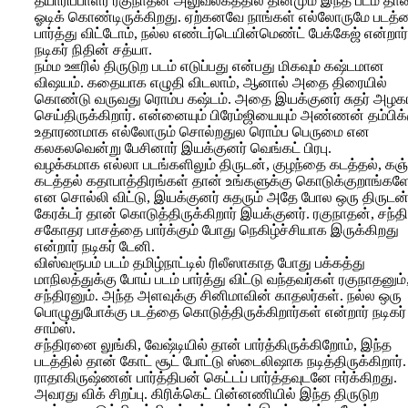
தயாரிப்பாளர் ரகுநாதன் அலுவலகத்தில் தினமும் இந்த படம் தான
ஓடிக் கொண்டிருக்கிறது. ஏற்கனவே நாங்கள் எல்லோருமே படத்
பார்த்து விட்டோம், நல்ல எண்டர்டெயின்மெண்ட் பேக்கேஜ் என்றார்
நடிகர் நிதின் சத்யா.
நம்ம ஊரில் திருடுற படம் எடுப்பது என்பது மிகவும் கஷ்டமான
விஷயம். கதையாக எழுதி விடலாம், ஆனால் அதை திரையில்
கொண்டு வருவது ரொம்ப கஷ்டம். அதை இயக்குனர் சுதர் அழக
செய்திருக்கிறார். என்னையும் பிரேம்ஜியையும் அண்ணன் தம்பிக்
உதாரணமாக எல்லோரும் சொல்றதுல ரொம்ப பெருமை என
கலகலவென்று பேசினார் இயக்குனர் வெங்கட் பிரபு.
வழக்கமாக எல்லா படங்களிலும் திருடன், குழந்தை கடத்தல், கஞ
கடத்தல் கதாபாத்திரங்கள் தான் உங்களுக்கு கொடுக்குறாங்கள
என சொல்லி விட்டு, இயக்குனர் சுதரும் அதே போல ஒரு திருடன
கேரக்டர் தான் கொடுத்திருக்கிறார் இயக்குனர். ரகுநாதன், சந்த
சகோதர பாசத்தை பார்க்கும் போது நெகிழ்ச்சியாக இருக்கிறது
என்றார் நடிகர் டேனி.
விஸ்வரூபம் படம் தமிழ்நாட்டில் ரிலீஸாகாத போது பக்கத்து
மாநிலத்துக்கு போய் படம் பார்த்து விட்டு வந்தவர்கள் ரகுநாதனும்
சந்திரனும். அந்த அளவுக்கு சினிமாவின் காதலர்கள். நல்ல ஒரு
பொழுதுபோக்கு படத்தை கொடுத்திருக்கிறார்கள் என்றார் நடிகர்
சாம்ஸ்.
சந்திரனை லுங்கி, வேஷ்டியில் தான் பார்த்கிருக்கிறோம், இந்த
படத்தில் தான் கோட் சூட் போட்டு ஸ்டைலிஷாக நடித்திருக்கிறார்.
ராதாகிருஷ்ணன் பார்த்திபன் கெட்டப் பார்த்தவுடனே ஈர்க்கிறது.
அவரது விக் சிறப்பு. கிரிக்கெட் பின்னணியில் இந்த திருடுற