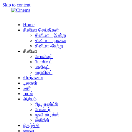
Skip to content
Home
சினிமா செய்திகள்
சினிமா – இன்று
சினிமா – நாளை
சினிமா -நேற்று
சினிமா
கோலிவுட்
டோலிவுட்
பாலிவுட்
ஹாலிவுட்
விமர்சனம்
டிரைலர்
டீசர்
பாடல்
ஆல்பம்
நியூ எண்ட்ரி
போஸ்டர்
மூவி ஸ்டில்ஸ்
ஸ்கிரீன்
நிகழ்ச்சி
லைவ்