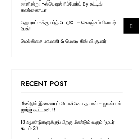
நாளின்று: -ஸ்பெஷல் ரிப்போர்ட் By கட்டிங்
கண்ணையா
ஹே ராம் -க்கு பர்த் டே டுடே – கொஞ்சம் பிளாஷ்
பேக்!
மெல்லிசை மாமணி & மெலடி கிங் வி.குமார்
RECENT POST
மீண்டும் இணையும் டொவினோ தாமஸ் – ஜான்பால்
ஜார்ஜ் கூட்டணி !!
13 ஆண்டுகளுக்குப் பிறகு மீண்டும் வரும் ‘மூடர்
கூடம் 2’!