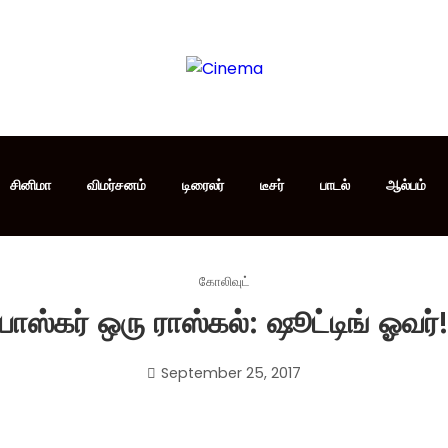
சினிமா
விமர்சனம்
டிரைலர்
டீசர்
பாடல்
ஆல்பம்
கோலிவுட்
பாஸ்கர் ஒரு ராஸ்கல்: ஷூட்டிங் ஓவர்
September 25, 2017