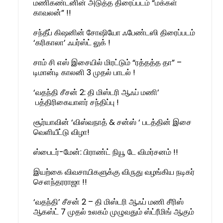
மணிகண்டனின் அடுத்த திரைப்படம் “மக்கள்
காவலன்” !!
சந்தீப் கிஷனின் சோஷியோ ஃபேண்டஸி திரைப்படம்
‘கரிகாலா’ ஃபர்ஸ்ட் லுக் !
சாம் சி எஸ் இசையில் மிரட்டும் “ரத்தத்த தா” –
டிமான்டி காலனி 3 முதல் பாடல் !
‘வதந்தி சீசன் 2: தி மிஸ்டரி ஆஃப் மணி’
பத்திரிகையாளர் சந்திப்பு !
சூர்யாவின் ‘விஸ்வநாத் & சன்ஸ் ‘ படத்தின் இசை
வெளியீட்டு விழா!
ஸ்பைடர்-மேன்: பிராண்ட் நியூ டே விமர்சனம் !!
இயற்கை விவசாயிகளுக்கு விருது வழங்கிய நடிகர்
சௌந்தரராஜா !!
‘வதந்தி’ சீசன் 2 – தி மிஸ்டரி ஆஃப் மணி சீரிஸ்
ஆகஸ்ட் 7 முதல் உலகம் முழுவதும் ஸ்ட்ரீமிங் ஆகும்