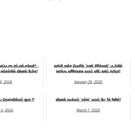
்கப்படாத எம்.எல்.ஏக்கள்! -
காந்தி என்ற பெயரில் ‘நான் சிரித்தால்’ படத்தில்
சங்கத்தில் விஷால் பேச்சு!
காமெடி ஹீரோவாக வரும் ஹிப் ஹாப் தமிழா!
4, 2018
January 29, 2020
ை கௌரவிக்கும் ஜமா !!
விஷால் நடிக்கும் ‘சக்ரா’ வரும் மே 1ல் ரிலீஸ்!
 4, 2024
March 7, 2020