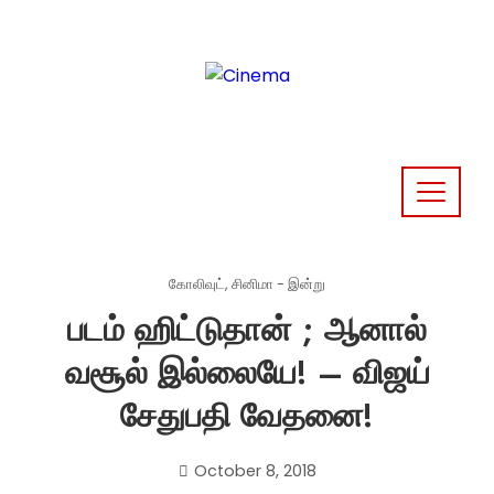
Skip
to
content
கோலிவுட்
,
சினிமா - இன்று
படம் ஹிட்டுதான் ; ஆனால்
வசூல் இல்லையே! – விஜய்
சேதுபதி வேதனை!
October 8, 2018