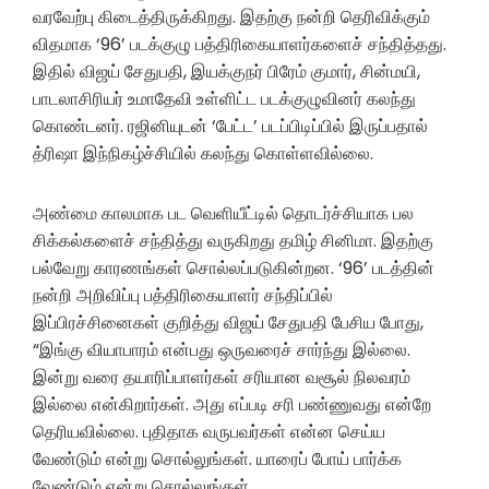
வரவேற்பு கிடைத்திருக்கிறது. இதற்கு நன்றி தெரிவிக்கும்
விதமாக ‘96’ படக்குழு பத்திரிகையாளர்களைச் சந்தித்தது.
இதில் விஜய் சேதுபதி, இயக்குநர் பிரேம் குமார், சின்மயி,
பாடலாசிரியர் உமாதேவி உள்ளிட்ட படக்குழுவினர் கலந்து
கொண்டனர். ரஜினியுடன் ‘பேட்ட’ படப்பிடிப்பில் இருப்பதால்
த்ரிஷா இந்நிகழ்ச்சியில் கலந்து கொள்ளவில்லை.
அண்மை காலமாக பட வெளியீட்டில் தொடர்ச்சியாக பல
சிக்கல்களைச் சந்தித்து வருகிறது தமிழ் சினிமா. இதற்கு
பல்வேறு காரணங்கள் சொல்லப்படுகின்றன. ‘96’ படத்தின்
நன்றி அறிவிப்பு பத்திரிகையாளர் சந்திப்பில்
இப்பிரச்சினைகள் குறித்து விஜய் சேதுபதி பேசிய போது,
“இங்கு வியாபாரம் என்பது ஒருவரைச் சார்ந்து இல்லை.
இன்று வரை தயாரிப்பாளர்கள் சரியான வசூல் நிலவரம்
இல்லை என்கிறார்கள். அது எப்படி சரி பண்ணுவது என்றே
தெரியவில்லை. புதிதாக வருபவர்கள் என்ன செய்ய
வேண்டும் என்று சொல்லுங்கள். யாரைப் போய் பார்க்க
வேண்டும் என்று சொல்லுங்கள்.