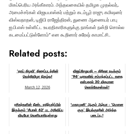
மிகப்பெரிய அங்கீகாரம். அந்தவகையில் தமிழக முதல்வர்,.
அமைச்சர்கள் விஜயபாஸ்கர் மற்றும் கடம்பூர் ராஜு, கமிஷனர்
விஸ்வநாதன், டிஜிபி ராஜேந்திரன், துணை ஆணையர் பாபு
ஐ.பி.எஸ் உள்ளிட்ட உயரதிகாரிகளுக்கு நாங்கள் நன்றி சொல்ல
கடமைப்பட்டுள்ளோம்” என கூறினார் சுரேஷ் காமாட்சி..
Related posts:
‘தாய் கிழவி’ திரைப்படத்தின்
விஜய்சேதுபதி – திரிஷா நடிக்கும்
வெற்றிவிழா நிகழ்வு!
‘96’ டிராவலிங் சம்மந்தப்பட்ட கதை
என்பதால் 30 விதமான
லொக்கேசன்கள்!
March 12, 2026
July 14, 2017
ரசிகர்களின் நீண்ட எதிர்பார்ப்பில்
'மகாமுனி‘ ஆகும் ஆர்யா - ‘மௌன
இருக்கும் 'சீயான் 62' பட அறிவிப்பு
குரு’ இயக்குநரின் அடுத்த
விடியோ வெளியாகியுள்ளது
படைப்பு.!
October 30, 2023
November 14, 2018