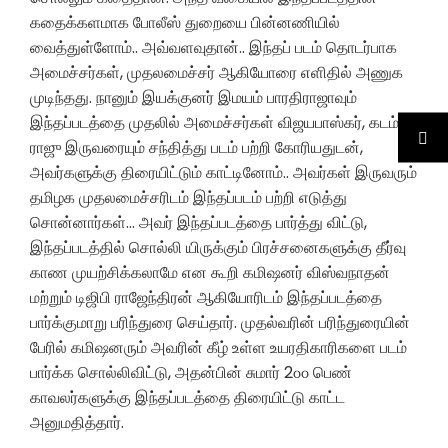
கதைக்களமாக போலீஸ் துறையை பின்னணியில்
வைத்துள்ளோம்.. அவ்வளவுதான்.. இந்தப் படம் தொடர்பாக
அமைச்சர்கள், முதலமைச்சர் ஆகியோரை எளிதில் அணுக
முடிந்தது. நானும் இயக்குனர் இமயம் பாரதிராஜாவும்
இந்தப்படத்தை முதலில் அமைச்சர்கள் விஜயபாஸ்கர், கடம்பூர்
ராஜு இருவரையும் சந்தித்து படம் பற்றி கோரியதுடன்,
அவர்களுக்கு திரையிட்டும் காட்டினோம்.. அவர்கள் இருவரும்
தமிழக முதலமைச்சரிடம் இந்தப்படம் பற்றி எடுத்து
சொன்னார்கள்… அவர் இந்தப்படத்தை பார்த்து விட்டு,
இந்தப்படத்தில் சொல்லி யிருக்கும் பிரச்சனைகளுக்கு தீர்வு
காண முயற்சிக்கலாமே என கூறி கமிஷனர் விஸ்வநாதன்
மற்றும் டிஜிபி ராஜேந்திரன் ஆகியோரிடம் இந்தப்படத்தை
பார்க்குமாறு பரிந்துரை செய்தார். முதல்வரின் பரிந்துரையின்
பேரில் கமிஷனரும் அவரின் கீழ் உள்ள உயரதிகாரிகளை படம்
பார்க்க சொல்லிவிட்டு, அதன்பின் சுமார் 2௦௦ பெண்
காவலர்களுக்கு இந்தப்படத்தை திரையிட்டு காட்ட
அனுமதித்தார்.