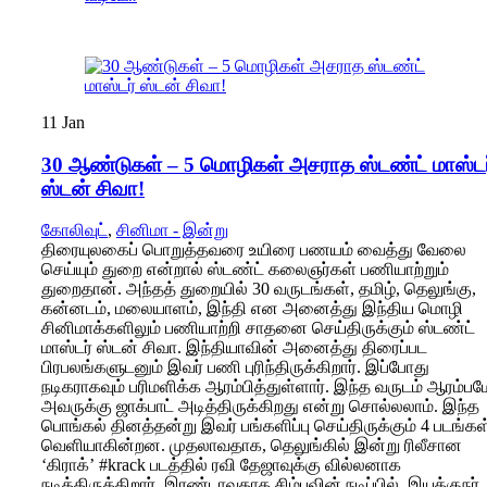
11
Jan
30 ஆண்டுகள் – 5 மொழிகள் அசராத ஸ்டண்ட் மாஸ்டர
ஸ்டன் சிவா!
கோலிவுட்
,
சினிமா - இன்று
திரையுலகைப் பொறுத்தவரை உயிரை பணயம் வைத்து வேலை
செய்யும் துறை என்றால் ஸ்டண்ட் கலைஞர்கள் பணியாற்றும்
துறைதான். அந்தத் துறையில் 30 வருடங்கள், தமிழ், தெலுங்கு,
கன்னடம், மலையாளம், இந்தி என அனைத்து இந்திய மொழி
சினிமாக்களிலும் பணியாற்றி சாதனை செய்திருக்கும் ஸ்டண்ட்
மாஸ்டர் ஸ்டன் சிவா. இந்தியாவின் அனைத்து திரைப்பட
பிரபலங்களுடனும் இவர் பணி புரிந்திருக்கிறார். இப்போது
நடிகராகவும் பரிமளிக்க ஆரம்பித்துள்ளார். இந்த வருடம் ஆரம்பம
அவருக்கு ஜாக்பாட் அடித்திருக்கிறது என்று சொல்லலாம். இந்த
பொங்கல் தினத்தன்று இவர் பங்களிப்பு செய்திருக்கும் 4 படங்கள
வெளியாகின்றன. முதலாவதாக, தெலுங்கில் இன்று ரிலீசான
‘கிராக்’ #krack படத்தில் ரவி தேஜாவுக்கு வில்லனாக
நடித்திருக்கிறார். இரண்டாவதாக சிம்புவின் நடிப்பில், இயக்குநர்