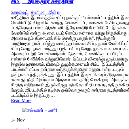
சிம்பு – இயக்குநர் சுசீந்திரன்
கோலிவுட்
,
சினிமா - இன்று
சுசீந்திரன் இயக்கத்தில் சிம்பு நடிக்கும் ‘ஈஸ்வரன்’ படத்தின் இ
வெளியீட்டு விழாவில் கலந்து கொண்ட பிரபலங்கள் பேசியதாவது
படத்தொகுப்பாளர் ஆண்டனி :இதே மாதிரி போய்கிட்டே இருக்க
வேண்டும் என்று ஆசை. படம் ரொம்ப நன்றாக வந்து இருக்கிறது.
அனைவரும் திரையரங்கில் சென்று பாருங்க”. இயக்குநர்
பாரதிராஜா நான் பார்த்து வளர்ந்தபிள்ளை சிம்பு. நான் கேள்விப்பட
சிம்பு வேறு. நான் பார்த்து பழகிய சிம்பு வேறு. தங்கமான பையன்.
அவரைப் பற்றி சொன்னார்கள். ஆனால், 7 மணிக்கு படப்பிடிப்பு
என்றால் 6.45க்கே வந்துவிடுவார். இப்படம் விரைந்து முடிப்பதற்கு
இதுவே உதாரணம். மிகவும் ஒழுக்கமானவர் சிம்பு. இப்படத்தின்
பாடல்கள் எப்படி நன்றாக வந்திருக்கிறதோ அதுபோன்ற படமும்
நன்றாக வந்திருக்கிறது. இப்படத்தின் இசை மிகவும் அருமையா
உள்ளது. நிதி அகர்வால் அருமையாக தமிழ் பேசுகிறார். அவருக்க
சிறந்த எதிர்காலம் இருக்கிறது. நந்திதா சிறப்பாக நடித்திருக்கிறா
மேலும், இப்படத்தில் நடித்த ஒவ்வொருவரும் நன்றாக நடித்தார்கள
படப்பிடிப்பில் இருப்பது…
Read More
14
Nov