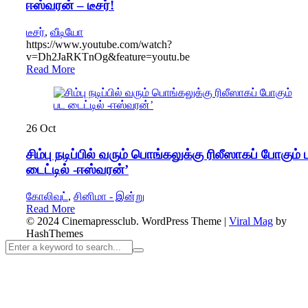
ஈஸ்வரன் – டீசர்!
டீசர்
,
வீடியோ
https://www.youtube.com/watch?
v=Dh2JaRKTnOg&feature=youtu.be
Read More
26
Oct
சிம்பு நடிப்பில் வரும் பொங்கலுக்கு ரிலீஸாகப் போகும் 
டைட்டில் -ஈஸ்வரன்’
கோலிவுட்
,
சினிமா - இன்று
Read More
© 2024 Cinemapressclub.
WordPress Theme
|
Viral Mag
by
HashThemes