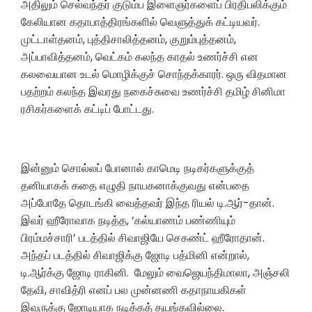
அதிலும் செல்வந்தர் குடும்ப இளைஞர்களைப் பிரதிபலிக்கும்
கேலியான கதாபாத்திரங்களில் வெளுத்துக் கட்டியவர்.
முட்டாள்தனம், புத்திசாலித்தனம், குறும்புத்தனம்,
அப்பாவித்தனம், வெட்கம் கலந்த காதல் உணர்ச்சி என
கலவையான உடல் மொழிக்குச் சொந்தக்காரர். ஒரு விதமான
பதற்றம் கலந்த இவரது நகைச்சுவை உணர்ச்சி தமிழ் சினிமா
ரசிகர்களைக் கட்டிப் போட்டது.
இன்னும் சொல்லப் போனால் காமெடி நடிகர்களுக்குத்
தனியாகக் கதை எழுதி நாயகனாக்குவது என்பதை
அப்போதே தொடங்கி வைத்தவர் இந்த ரியல் டி.ஆர்-தான்.
இவர் ஹீரோவாக நடித்த, ‘கல்யாணம் பண்ணியும்
பிரம்மச்சாரி’ படத்தில் சிவாஜியே செகண்ட் ஹீரோதான்.
அந்தப் படத்தில் சிவாஜிக்கு ஜோடி பத்மினி என்றால்,
டி.ஆர்க்கு ஜோடி ராகினி. மேலும் வைஜெயந்திமாலா, அஞ்சலி
தேவி, சாவித்ரி எனப் பல முன்னணி கதாநாயகிகள்
இவருக்கு ஜோடியாக நடிக்கத் தயங்கவில்லை.