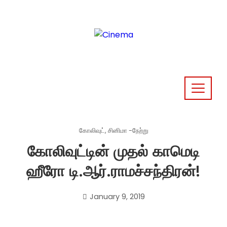
Skip
to
content
கோலிவுட்
,
சினிமா -நேற்று
கோலிவுட்டின் முதல் காமெடி
ஹீரோ டி.ஆர்.ராமச்சந்திரன்!
January 9, 2019