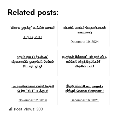
Related posts:
‘மீசைய முறுக்கு’ படத்தின் டிரைலர்!
ஸ்டண்ட் மாஸ்டர் கோதண்டராமன்
காலமானார்
July 14, 2017
December 19, 2024
உதயம் தியேட்டர் டிக்கெட்
நடிகர்கள் இல்லாவிட்டால் நாம் எப்படி
விறபனையில் முறைகேடு செய்யும்
உயிரோடு இருந்திருப்போம்? -
ரிட்டயர்ட் ஜட்ஜ்!
மிஷ்கின் டவுட்!
October 20, 2017
January 22, 2018
புது யுக்தியை கையாண்டு வெற்றி
இறுதி பக்கம்(Last page) -
பெற்ற “வி 1” படக்குழு!
ஈர்க்கும் கொலை விசாரணை !
November 12, 2019
December 16, 2021
Post Views:
303