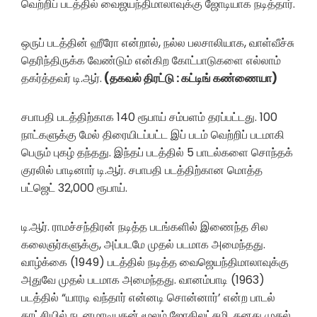
வெற்றிப் படத்தில் வைஜயந்திமாலாவுக்கு ஜோடியாக நடித்தார்.
ஒருப் படத்தின் ஹீரோ என்றால், நல்ல பலசாலியாக, வாள்வீச்சு
தெரிந்திருக்க வேண்டும் என்கிற கோட்பாடுகளை எல்லாம்
தகர்த்தவர் டி.ஆர்.
(தகவல் திரட்டு : கட்டிங் கண்ணையா)
சபாபதி படத்திற்காக 140 ரூபாய் சம்பளம் தரப்பட்டது. 100
நாட்களுக்கு மேல் திரையிடப்பட்ட இப் படம் வெற்றிப் படமாகி
பெரும் புகழ் தந்தது. இந்தப் படத்தில் 5 பாடல்களை சொந்தக்
குரலில் பாடினார் டி.ஆர். சபாபதி படத்திற்கான மொத்த
பட்ஜெட் 32,000 ரூபாய்.
டி.ஆர். ராமச்சந்திரன் நடித்த படங்களில் இணைந்த சில
கலைஞர்களுக்கு, அப்படமே முதல் படமாக அமைந்தது.
வாழ்க்கை (1949) படத்தில் நடித்த வைஜெயந்திமாலாவுக்கு
அதுவே முதல் படமாக அமைந்தது. வானம்பாடி (1963)
படத்தில் “யாரடி வந்தார் என்னடி சொன்னார்’ என்ற பாடல்
காட்சியில் நடனமாடியதன் மூலம் ஜோதிலட்சுமி, தனது முதல்