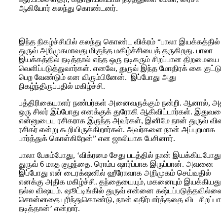
ஆகியோர் கலந்து கொண்டனர்.
இந்த நிகழ்ச்சியில் கலந்து கொண்ட விக்ரம் “பாலா இயக்கத்தில்
துருவ் அறிமுகமாவது மிகுந்த மகிழ்ச்சியைத் தருகிறது. பாலா
இயக்கத்தில் நடித்தால் எந்த ஒரு நடிகரும் சிறப்பான திறமையை
வெளிப்படுத்துவார்கள். எனவே, துருவ் இந்த மோதிரக் கை குட்ட
பெற வேண்டும் என விரும்பினேன். இப்போது அது
நிகழ்ந்திருப்பதில் மகிழ்ச்சி.
பத்திரிகையாளர் நண்பர்கள் அனைவருக்கும் நன்றி. ஆனால், அத
ஒரு சிலர் இப்போது எனக்குக் துரோகி ஆகிவிட்டார்கள். இதுவர
என்னுடைய ரசிகராக இருந்த அவர்கள், இனிமே நான் துருவ் வி
ரசிகர் என்று கூறியிருக்கிறார்கள். அவர்களை நான் அப்புறமாக
பார்த்துக் கொள்கிறேன்” என ஜாலியாக பேசினார்.
பாலா பேசும்போது, ‘விக்ரமை சேது படத்தில் நான் இயக்கியபோது
துருவ் 6 மாத குழந்தை. ரொம்ப ஷார்ப்பாக இருப்பான். அவனை
இப்போது என் டைரக்‌ஷனில் ஹீரோவாக அறிமுகம் செய்வதில்
எனக்கு அதிக மகிழ்ச்சி. தந்தையையும், மகனையும் இயக்கியது
நல்ல விஷயம். ஷூட்டிங்கில் துருவ் என்னை கஷ்டப்படுத்தவில்ல
சொன்னதை புரிந்துகொண்டு, நான் எதிர்பார்த்ததை விட சிறப்ப
நடித்தான்’ என்றார்.