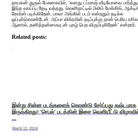
நாயகன் துருவ் பேசுகையில், ‘எனது டப்மாஷ் வீடியோவை பார்த்து
இந்த வாய்ப்பு தேடி வந்தது. வெளிநாட்டில் பிலிம் மேக்கிங், ஆக்டிங
கோர்ஸ் படிக்கிறேன். பாலா அங்கிள் படம் என்றதும் நடிக்க
ஒப்புக்கொண்டேன். அப்பா விக்ரமின் நடிப்புக்கு நான் பெரிய ரசிக
ஆனால், தனித்தன்மையுடன் புகழ் பெற விரும்புகிறேன்’ என்றார்.
Related posts:
இன்று சின்ன படங்களைக் கொண்டு சேர்ப்பது கஷ்டமாக
இருக்கிறது! 'ரெபல்' படத்தின் இசை வெளியீட்டு விழாவில
...
March 12, 2024