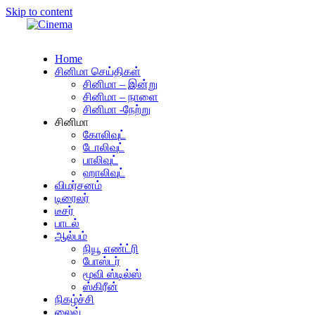
Skip to content
Home
சினிமா செய்திகள்
சினிமா – இன்று
சினிமா – நாளை
சினிமா -நேற்று
சினிமா
கோலிவுட்
டோலிவுட்
பாலிவுட்
ஹாலிவுட்
விமர்சனம்
டிரைலர்
டீசர்
பாடல்
ஆல்பம்
நியூ எண்ட்ரி
போஸ்டர்
மூவி ஸ்டில்ஸ்
ஸ்கிரீன்
நிகழ்ச்சி
லைவ்