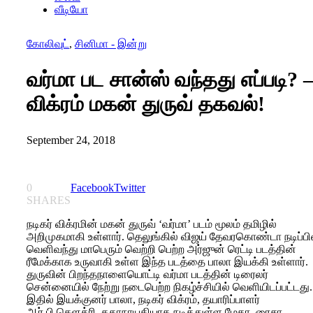
வீடியோ
கோலிவுட்
,
சினிமா - இன்று
வர்மா பட சான்ஸ் வந்தது எப்படி? 
விக்ரம் மகன் துருவ் தகவல்!
September 24, 2018
0
Facebook
Twitter
SHARES
நடிகர் விக்ரமின் மகன் துருவ் ‘வர்மா’ படம் மூலம் தமிழில்
அறிமுகமாகி உள்ளார். தெலுங்கில் விஜய் தேவரகொண்டா நடிப்பி
வெளிவந்து மாபெரும் வெற்றி பெற்ற அர்ஜுன் ரெட்டி படத்தின்
ரீமேக்காக உருவாகி உள்ள இந்த படத்தை பாலா இயக்கி உள்ளார்.
துருவின் பிறந்தநாளையொட்டி வர்மா படத்தின் டிரைலர்
சென்னையில் நேற்று நடைபெற்ற நிகழ்ச்சியில் வெளியிடப்பட்டது.
இதில் இயக்குனர் பாலா, நடிகர் விக்ரம், தயாரிப்பாளர்
ஆர்.பி.சௌத்ரி, கதாநாயகியாக நடித்துள்ள மேகா, ரைசா