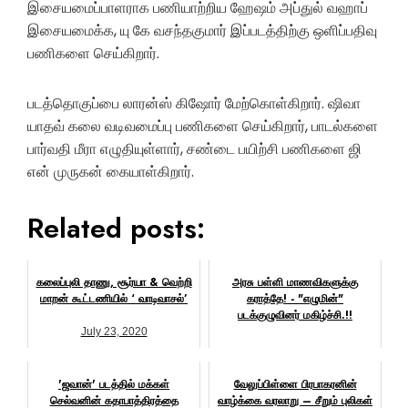
இசையமைப்பாளராக பணியாற்றிய ஹேஷம் அப்துல் வஹாப்
இசையமைக்க, யு கே வசந்தகுமார் இப்படத்திற்கு ஒளிப்பதிவு
பணிகளை செய்கிறார்.
படத்தொகுப்பை லாரன்ஸ் கிஷோர் மேற்கொள்கிறார். ஷிவா
யாதவ் கலை வடிவமைப்பு பணிகளை செய்கிறார், பாடல்களை
பார்வதி மீரா எழுதியுள்ளார், சண்டை பயிற்சி பணிகளை ஜி
என் முருகன் கையாள்கிறார்.
Related posts:
கலைப்புலி தாணு, சூர்யா & வெற்றி
அரசு பள்ளி மாணவிகளுக்கு
மாறன் கூட்டணியில் ‘ வாடிவாசல்’
கராத்தே! - "எழுமின்"
படக்குழுவினர் மகிழ்ச்சி.!!
July 23, 2020
October 20, 2018
'ஜவான்' படத்தில் மக்கள்
வேலுப்பிள்ளை பிரபாகரனின்
செல்வனின் கதாபாத்திரத்தை
வாழ்க்கை வரலாறு – சீறும் புலிகள்