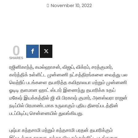
November 10, 2022
0
SHARES
ரஜினிகாந்த், கமல்ஹாசன், விஜய், விக்ரம், சரத்குமார்,
கார்த்திக் உள்ளிட்ட முன்னணி நட்சத்திரங்களை வைத்து பல
வெற்றிப் படங்களை தயாரித்த கவிதாலயா மற்றும் முன்னணி
ஓடிடி தளமான ஹாட் ஸ்டார் இணைந்து தயாரிக்க உதய்
மகேஷ் இயக்கத்தில் ஜி வி பிரகாஷ் குமார், அனஸ்வரா ராஜன்
நடிப்பில் பிரமாண்டமாக உருவாகும் புதிய திரைப்படத்தின்
படப்பிடிப்பு சென்னையில் துவங்கியது.
புஷ்பா கந்தசாமி மற்றும் கந்தசாமி பரதன் தயாரிக்கும்
இப்படத்தை நாளை, சக்கர வியூகம் உள்ளிட்ட படங்களை