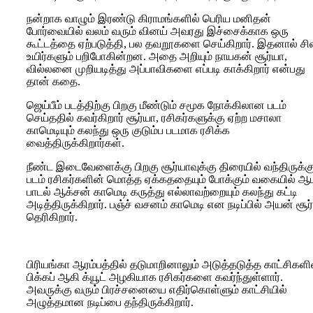
நன்றாக வாழும் இரண்டு கிராமங்களில் பெரிய மனிதன்
போர்வையில் வலம் வரும் வினய் அவரது இச்சைக்காக ஒரு
கூட்டத்தை ஏற்படுத்தி, பல தவறூகளை செய்கிறார். இதனால் சி
உயிர்களும் பறிபோகின்றன. அதை அறியும் நாயகன் சூர்யா,
வில்லனை முறியடித்து அப்பாவிகளை எப்படி காக்கிறார் என்பது
தான் கதை.
ஜெய்பீம் படத்திற்கு பிறகு மீண்டும் சமூக நோக்கிலான படம்
செய்ததில் கவர்கிறார் சூர்யா, ரசிகர்களுக்கு ஏற்ற மசாலா
காமெடியும் கலந்து ஒரு குடும்ப படமாக ரசிக்க
வைத்திருக்கிறார்கள்.
நீண்ட இடைவேளைக்கு பிறகு சூர்யாவுக்கு திரையில் வந்திருக்கு
படம் ரசிகர்களின் மொத்த ஏக்கததையும் போக்கும் வகையில் ஆ
பாடல் ஆக்சன் காமெடி கருத்து எல்லாவற்றையும் கலந்து கட்டி
அடித்திருக்கிறார். பஞ்ச் வசனம் காமெடி என நடிப்பில் அயன் சூர
தெரிகிறார்.
பிரியங்கா ஆரம்பத்தில் தடுமாறினாலும் அடுத்தடுத்த காட்சிகளி
பிக்கப் ஆகி க்யூட் அழகியாக ரசிகர்களை கவர்ந்துள்ளார்.
அவருக்கு வரும் பிரச்சனையை எதிர்கொள்ளும் காட்சியில்
அழுத்தமான நடிப்பை தந்திருக்கிறார்.