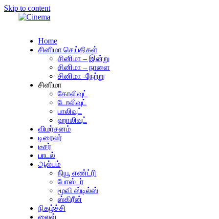
Skip to content
Home
சினிமா செய்திகள்
சினிமா – இன்று
சினிமா – நாளை
சினிமா -நேற்று
சினிமா
கோலிவுட்
டோலிவுட்
பாலிவுட்
ஹாலிவுட்
விமர்சனம்
டிரைலர்
டீசர்
பாடல்
ஆல்பம்
நியூ எண்ட்ரி
போஸ்டர்
மூவி ஸ்டில்ஸ்
ஸ்கிரீன்
நிகழ்ச்சி
லைவ்