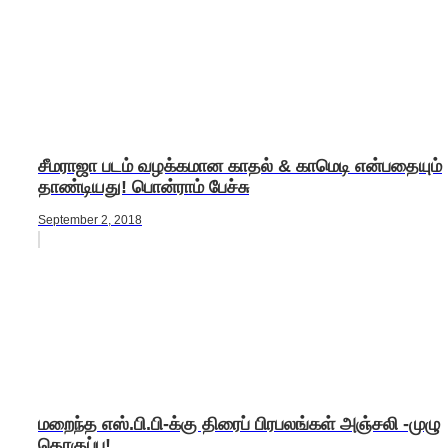
சீமராஜா படம் வழக்கமான காதல் & காமெடி என்பதையும்
தாண்டியது! பொன்ராம் பேச்சு
September 2, 2018
மறைந்த எஸ்.பி.பி-க்கு திரைப் பிரபலங்கள் அஞ்சலி -முழு
தொகுப்பு!