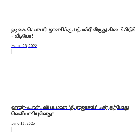
நடிகை செளகார் ஜானகிக்கு பத்மஸ்ரீ விருது கிடைச்சிடுச்
- வீடியோ!
March 28, 2022
ஹாரர்-ஃபான்டஸி படமான ‘தி ராஜாசாப்’ டீசர் தற்போது
வெளியாகியுள்ளது!
June 16, 2025