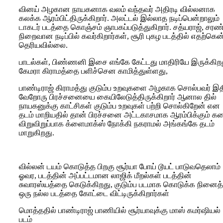
வினய் அழகான நாயகனாக வலம் வந்தவர் அதிரடி வில்லனாக
கலக்க ஆரம்பிட்திருக்கிறார். அலட்டல் இல்லாத நடிப்பென்றாலும்
டாகடர் படத்தை கொஞ்சம் ஞாபகப்படுத்துகிறார். சத்யராஜ், சரண
நிறைவான நடிப்பில் கவர்கிறார்கள், சூரி புகழ படத்தில் எதற்கென
தெரியவில்லை.
பாடல்கள், பிண்ணனி இசை எங்கே கேட்டது மாதிரியே இருக்கிறத
கேமரா கிராமத்தை பளிச்சென காமித்துள்ளது,
பாண்டிராஜ் கிராமத்து குடும்ப உறவுகளை அழகாக சொல்பவர் இத
வேறோரு பிரச்சனையை கையிலேடுத்திருக்கிறார் ஆனால தில்
நாயகனுக்கு காட்சிகள் குடும்ப உறவுகள் பற்றி சொல்கிறேன் என
தடம் மாறியதில் தான் பிரச்சனை அட்டகாசமாக ஆரம்பிக்கும் க
விறுவிறுப்பாக க்ளைமாக்ஸ் நோக்கி நகராமல் அங்கங்கே தடம்
மாறுகிறது.
வில்லன் டயம் கொடுத்த பிறகு சூர்யா போய் டூயட் பாடுவதெலாம்
ஓவர, படத்தின் அப்பட்டமான லாஜிக் மீறல்கள் படத்தின்
சுவாரஸ்யத்தை கெடுக்கிறது, குடும்ப படமாக கொடுக்க நினைத்
ஒரு நல்ல படத்தை கோட்டை விட்டிருக்கிறார்கள்
மொத்ததில் பாண்டிராஜ் பாணியில் சூர்யாவுக்கு மாஸ் கமர்ஷியல்
படம்