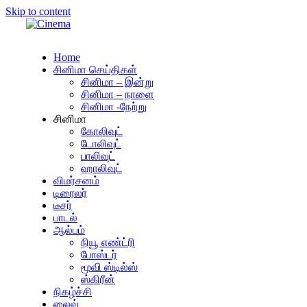
Skip to content
Home
சினிமா செய்திகள்
சினிமா – இன்று
சினிமா – நாளை
சினிமா -நேற்று
சினிமா
கோலிவுட்
டோலிவுட்
பாலிவுட்
ஹாலிவுட்
விமர்சனம்
டிரைலர்
டீசர்
பாடல்
ஆல்பம்
நியூ எண்ட்ரி
போஸ்டர்
மூவி ஸ்டில்ஸ்
ஸ்கிரீன்
நிகழ்ச்சி
லைவ்