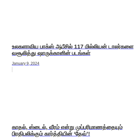
உலகளாவிய பாக்ஸ் ஆபீசில் 117 மில்லியன் டாலர்களை
வசூலித்து ஷாருக்கானின் படங்கள்
January 9, 2024
காதல், ஸ்டைல், வீரம் என்று முப்பரிமாணத்தையும்
பிரதிபலிக்கும் கார்த்தியின் ‘தேவ்’!