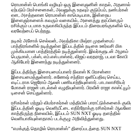
ரொமான்ஸ் பொங்கி வழியும் ஒரு இளைஞனின் காதல், அதனால்
ஏற்படும் பிரச்சனைகள், அவனுக்கு உதவும் குடும்பம், நண்பர்கள்
என, அசத்தலான ரொமான்ஸ் காமெடியாக, இன்றைய
இளைஞர்களைக் கவரும் வகையில், அனைத்து தரப்பினரும்
ரசிக்கும் படமாக உருவாகியிருந்த இப்படம் திரையரங்குகளில் பெர
வரவேற்பைப் பெற்றது.
நடிகர் அசோக் செல்வன், அவந்திகா மிஷ்ரா முதன்மைப்
பாத்திரங்களில் நடித்துள்ள இப்படத்தில் நடிகை ஊர்வசி மிக
முக்கியமான பாத்திரத்தில் நடித்துள்ளார். இவர்களுடன் அழகம்
பெருமாள், பக்ஸ், எம்.எஸ்.பாஸ்கர், விஜய் வரதராஜ், படவா கோபி
ஆகியோர் இணைந்து நடித்துள்ளனர்.
இப்படத்திற்கு இசையமைப்பாளர் நிவாஸ் K பிரசன்னா
இசையமைத்துள்ளார். கணேஷ் சந்திரா ஒளிப்பதிவு செய்ய,
எடிட்டராக ஜெரோம் ஆலன் பணியாற்றியுள்ளார். பாடாலாசிரியர்
மோகன் ராஜன் பாடல்கள் எழுதியுள்ளார். பிரவீன் ராஜா காஸ்ட்யூம்
டிசைன் செய்துள்ளார்.
ரசிகர்கள் மற்றும் விமர்சகர்கள் மத்தியில் பாராட்டுக்களைக் குவி
இப்படத்தின் ஓடிடி வெளியீட்டை எதிர்நோக்கு ரசிகர்கள் ஆவலோ
காத்திருந்த நிலையில், இப்படம் SUN NXT ஓடிடி தளத்தில்
வெளியாகியுள்ளதாகப் படக்குழு அறிவித்துள்ளது.
“எமக்குத் தொழில் ரொமான்ஸ்” திரைப்படத்தை SUN NXT