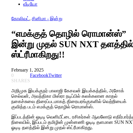
வீடியோ
கோலிவுட்
,
சினிமா - இன்று
“எமக்குத் தொழில் ரொமான்ஸ்”
இன்று முதல் SUN NXT தளத்தில
ஸ்ட்ரீமாகிறது!!
February 1, 2025
0
Facebook
Twitter
SHARES
அறிமுக இயக்குநர் பாலாஜி கேசவன் இயக்கத்தில், அசோக்
செல்வன், அவந்திகா மிஸ்ரா நடிப்பில் கலக்கலான காதல்
நகைச்சுவை திரைப்படமாகத் திரையரங்குகளில் வெற்றியைக்
குவித்த படம் எமக்குத் தொழில் ரொமான்ஸ்.
இப்படத்தின் ஒடிடி வெளியீட்டை ரசிகர்கள் ஆவலோடு எதிர்பார்த
நிலையில், இப்படம் தமிழின் முன்னணி ஓடிடி தளமான SUN N
ஓடிடி தளத்தில் இன்று முதல் ஸ்ட்ரீமாகிறது.