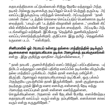
கதாபாத்திரமாக மட்டுமல்லாமல் சிறிது நேரமே வந்தாலும் அந்த
நடிகர் அல்லது நடிகைக்கு நடிப்பிலும் பெயர் பெற்றுத் தரும்படி அ
வாய்ப்பு இருக்கும்படி பார்த்துக் கொள்வார். அப்படித்தான் ‘நான்
மகான் அல்ல’ படத்தில் கொலை செய்யப்படும் பெண்ணாக நடிக்
வைத்தார். ‘பாயும் புலி ‘படத்தில் விஷாலின் தங்கை ,’ மாவீரன் கிட
வில் ஸ்ரீதிவ்யாவின் தோழி என நடிக்க வைத்தார். அப்படியே அந்
படங்களிலும் வந்தேன். இப்போது ‘நெஞ்சில் துணிவிருந்தால்’
வாய்ப்பு கொடுத்திருக்கிறார். குறிப்பாக இது தமிழ் , தெலுங்கில்
உருவான படம். ” என்கிறார்.
சினிமாவில் ஓர் அபாயம் உள்ளது தங்கை பாத்திரத்தில் நடிக்கும்
நடிகைகளை கதாநாயகியாக நடிக்க அழைக்கத் தயங்குவார்கள்
என்று .
இது குறித்து ஷாதிகா அஞ்சவில்லையா, ?
” நான் நாயகி , குணச்சித்திரம் எனப் பிரித்துப் பார்ப்பதில்லை. ப
நிமிடம் வந்தாலும் மனதில் பதிகிற வாய்ப்பில் நடிக்கவே விரும்புவ
நல்ல பாத்திரம் முக்கியம். அதில் தான் எனக்கு மகிழ்ச்சி .
திருப்தி. ஆனாலும் கதாநாயகியாகவும் நடிப்பேன். ஒரு பக்கம்
அதற்குரிய முயற்சியில் தான் இருக்கிறேன். நான் குழந்தையாக
நடித்தது முதல் இன்று வரை எனக்கு என்னைத் தேடி வந்து
அமைந்த வாய்ப்புகள் தான் என்னை வளர்த்துள்ளன,
செதுக்கியுள்ளன. அதனால் என் தேடலின் போதே எனக்கேற்றபட
கதாநாயகி வாய்ப்பும் வரும் என்று நம்புகிறேன். எனக்கான காலம
வரும் என்று கருதுகிறேன்.”