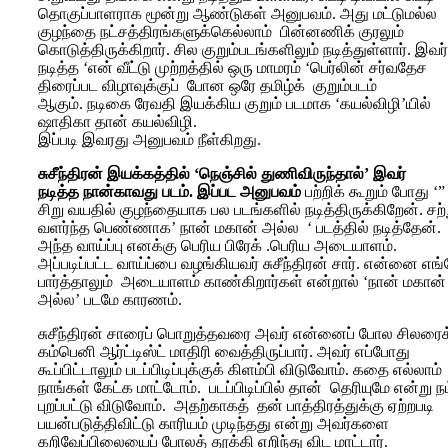
தொகுப்பாளராக மூன்று ஆண்டுகள் அனுபவம். அது மட்டுமல்ல
குழந்தை நட்சத்திரங்களுக்கெல்லாம் பின்னணிக் குரலும்
கொடுத்திருக்கிறார். சில குறும்படங்களிலும் நடித்துள்ளார். இவர்
நடித்த ‘என் வீட்டு முற்றத்தில் ஒரு மாமரம் ‘பெர்லின் சர்வதேச
திரைப்பட விழாவுக்குப் போன ஒரே தமிழ்க் குறும்படம்
ஆகும். நடிகை ரேவதி இயக்கிய குறும் படமாக ‘கயல்விழி’யில்
ஷாதிகா தான் கயல்விழி.
இப்படி இவரது அனுபவம் நீள்கிறது.
சுசீந்திரன் இயக்கத்தில் ‘நெஞ்சில் துணிவிருந்தால்’ இவர்
நடித்த நான்காவது படம். இப்பட அனுபவம்
பற்றிக் கூறும் போது ‘”
சிறு வயதில் குழந்தையாக பல படங்களில் நடித்திருக்கிறேன். சற்
வளர்ந்த பெண்ணாக’ நான் மகான் அல்ல ‘ படத்தில் நடித்தேன்.
அந்த வாய்ப்பு எனக்கு பெரிய பிரேக் .பெரிய அடையாளம்.
அப்படிப்பட்ட வாய்ப்பை வழங்கியவர் சுசீந்திரன் சார். என்னை எங
பார்த்தாலும் அடையாளம் காண்கிறார்கள் என்றால் ‘நான் மகான்
அல்ல’ படமே காரணம்.
சுசீந்திரன் சாரைப் பொறுத்தவரை அவர் என்னைப் போல சிலரைக
கம்பெனி ஆர்ட்டிஸ்ட் மாதிரி வைத்திருப்பார். அவர் எப்போது
கூப்பிட்டாலும் படப்பிடிப்புக்குக் கிளம்பி விடுவோம். கதை எல்லாம்
நாங்கள் கேட்க மாட்டோம். படப்பிடிப்பில் தான் தெரியுமே என்று நம
புறப்பட்டு விடுவோம். அதற்காகத் தன் பாத்திரத்துக்கு ஏற்றபடி
பயன்படுத்திவிட்டு காரியம் முடிந்தது என்று அவர்களை
கறிவேப்பிலையைப் போலத் தூக்கி எறிந்து விட மாட்டார்.