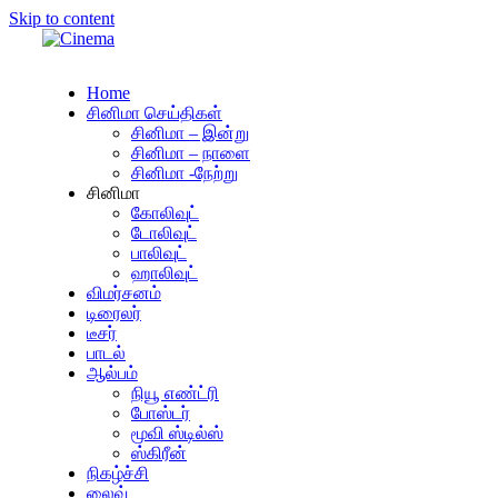
Skip to content
Home
சினிமா செய்திகள்
சினிமா – இன்று
சினிமா – நாளை
சினிமா -நேற்று
சினிமா
கோலிவுட்
டோலிவுட்
பாலிவுட்
ஹாலிவுட்
விமர்சனம்
டிரைலர்
டீசர்
பாடல்
ஆல்பம்
நியூ எண்ட்ரி
போஸ்டர்
மூவி ஸ்டில்ஸ்
ஸ்கிரீன்
நிகழ்ச்சி
லைவ்