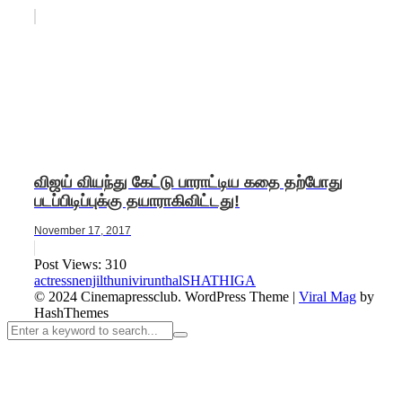
விஜய் வியந்து கேட்டு பாராட்டிய கதை தற்போது
படப்பிடிப்புக்கு தயாராகிவிட்டது!
November 17, 2017
Post Views:
310
actress
nenjilthunivirunthal
SHATHIGA
© 2024 Cinemapressclub.
WordPress Theme
|
Viral Mag
by
HashThemes