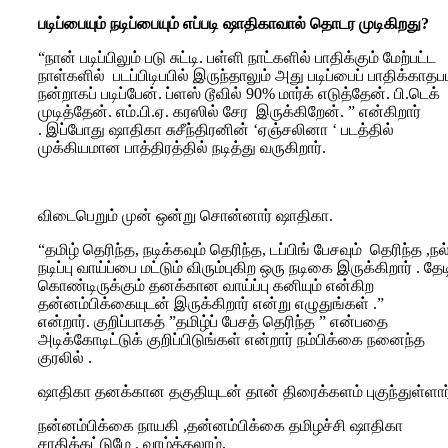
படிப்பையும் நடிப்பையும் எப்படி ஷாதிகாவால் தொடர முடிகிறது?
“நான் படிப்பிலும் படு சுட்டி. பள்ளி நாட்களில் பாதிக்கும் மேற்பட்ட
நாள்களில் படப்பிடிபபில் இருந்தாலும் அது படிப்பைப் பாதிக்காதப
நன்றாகப் படிப்பேன். ப்ளஸ் டூவில் 90% மார்க் எடுத்தேன். பி.டெக்
முடித்தேன். எம்.பி.ஏ. கரஸில் சேர இருக்கிறேன். ” என்கிறார்
. இப்போது ஷாதிகா சுசீந்திரனின் ‘ஏஞ்சலினா ‘ படத்தில்
முக்கியமான பாத்திரத்தில் நடித்து வருகிறார்.
விடைபெறும் முன் ஒன்று சொன்னார் ஷாதிகா.
“தமிழ் தெரிந்த, நடிக்கவும் தெரிந்த, டப்பிங் பேசவும் தெரிந்த ,நல
நடிப்பு வாய்ப்பை மட்டும் விரும்புகிற ஒரு நடிகை இருக்கிறார் . தேட
கொண்டிருக்கும் தனக்கான வாய்ப்பு கனியும் என்கிற
தன்னம்பிக்கையுடன் இருக்கிறார் என்று எழுதுங்கள் .”
என்றார். குறிப்பாகத் ”தமிழ்ப் பேசத் தெரிந்த ” என்பதை
அடிக்கோடிட்டுக் குறிப்பிடுங்கள் என்றார் நம்பிக்கை நனைந்த
குரலில் .
ஷாதிகா தனக்கான தகுதியுடன் தான் திரைக்களம் புகுந்துள்ளார
நன்னம்பிக்கை நாயகி ,தன்னம்பிக்கை தமிழச்சி ஷாதிகா
சாதிக்கட்டுமே . வாழ்த்தலாம்.