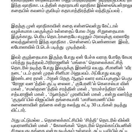
இந்த ஷாதிகா. படத்தின் கதாநாயகி ஷாதிகா இல்லையென்றாலு
கதையில் கவனம் குவியும் கதாபாத்திரத்தில் வந்திருப்பவர் .
இதற்கு முன் ஷாதிகாவின் கதை என்னவென்று கேட்டால்
வழக்கமாக பலருக்கும் உள்ளதைப் போல அது சிறுகதையாக
இருக்காது. பெரிய தொடர்கதையே எழுதும் அளவுக்கு வரலாறே
வைத்துள்ளார் இந்த ஷாதிகா . சென்னைப் பெண்ணான இவர்,
லயோலாவில் பி.டெக் படித்து முடித்தவர்.
இவர் குழந்தையாக இருந்த போது ஏன் பேச்சு வராத போதே கேம
பார்த்து நடித்தவர்.அரிராஜனின் ‘மங்கை’ தொலைக்காட்சித்
தொடரில் நடித்த போது இவருக்கு இரண்டு வயது. சீமானின் ‘வீர
நடை’ படம் தான் முதல் சினிமா அனுபவம். அப்போது வயது
இரண்டரை தான் . அதன் பிறகு ஆளும் வளர வாய்ப்புகளும் பெர
‘ரோஜா வன’த்தில் குட்டி லைலா ,’ குபேரனி’ல் கெளசல்யா வின்
மகள் , ‘சமஸ்தான’த்தில் சரத்தின் மகள் , ‘ராமச்சந்திரா’வில்
சத்யராஜின் மகள் , ‘ஆனந்தம்’ முரளியின் மகள் , என்று வளர்ந்
‘குருவி’யில் விஜய்யின் தங்கையாகி ‘மாசிலாமணி’யில்
சுனைனாவின் தங்கை என்று கலந்து கட்டி 30 படங்கள் நடித்து
விட்டார்.
அது மட்டுமல்ல .. தொலைக்காட்சியில் ‘சித்தி’ தொடரில் வில்லி
யுவராணியின் மகள் .’ கோலங்கள் ‘தொடரில் தொல்காப்பியனின்
சிறுவயது தங்கை என்று நடித்தும் உள்ளவர். சுட்டி டிவியில் சுட்டி