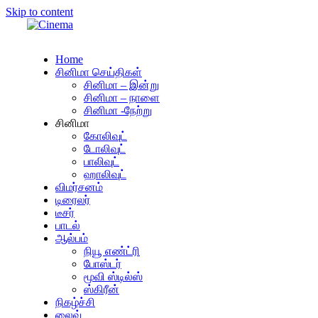
Skip to content
Home
சினிமா செய்திகள்
சினிமா – இன்று
சினிமா – நாளை
சினிமா -நேற்று
சினிமா
கோலிவுட்
டோலிவுட்
பாலிவுட்
ஹாலிவுட்
விமர்சனம்
டிரைலர்
டீசர்
பாடல்
ஆல்பம்
நியூ எண்ட்ரி
போஸ்டர்
மூவி ஸ்டில்ஸ்
ஸ்கிரீன்
நிகழ்ச்சி
லைவ்