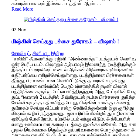
சுவாரஸ்யமாகவும் இல்லை. படத்தின். ஆரம்ப…
Read More
02
Nov
மிஷ்கின் செய்தது பச்சை துரோகம் – விஷால் !
கோலிவுட்
,
சினிமா - இன்று
“எனிமி” தீபாவளிக்கு ரஜினி “அண்ணாத்த” படத்துடன் வெளிவர
ஒரே பெரிய படம். விஷாலும் ஆர்யாவும் இணைந்து நடித்திருக்கும்
இந்தப்படம் ஹாலிவுட் ஸ்டைல் ஆக்சன் திரில்லராக ரசிகர்களின்
எதிர்பார்ப்பை எகிறச்செய்துள்ளது. படத்திற்கான பிரச்சனைகள்
தீர்ந்து, பிரமாண்டமான வெளியீட்டுக்கு தயாராகி வருகிறது.
படத்திற்கான வரவேற்பில் பெரும் உற்சாகத்தில் நடிகர் விஷால்
பத்திரிக்கைகளுக்கு பேட்டியளித்திருந்தார் அந்த பேட்டியின் போ
துப்பறிவாளன் 2 படத்தில் மிஷ்கினுடன் நடந்த பிரச்சனை குறித்த
கேள்விகளுக்கு பதிலளித்த போது, மிஷ்கின் எனக்கு பச்சைத்
துரோகம் செய்து விட்டார் என்று தெரிவித்துள்ளார் இது குறித்து
விஷால் கூறியிருந்ததாவது.. ஜனவரியில் மீண்டும் துப்பறிவாளன்
ஷூட்டிங் போகிறோம்.. ஏப்ரலில் படம் வந்து விடும். அக்டோபரில்
எனது உண்மையான கனவுப்படத்தை துவங்கவுள்ளேன். அது என
முதல் இயக்கமாக இருக்கும் துப்பறிவாளனை பொறுத்துவரை அ
அநாதையாக விட்டு விடக் கூடாது என தத்தெடுத்த குழந்தை.