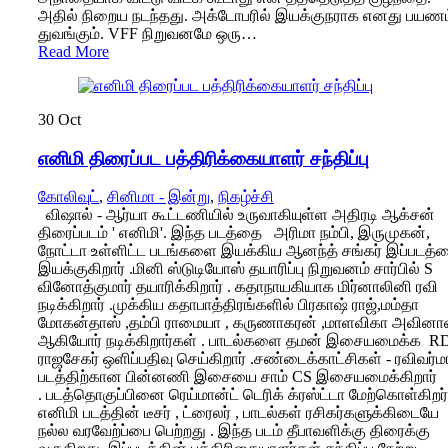
அதில் நிறைய நடந்தது. அக்டோபரில் இயக்குநராக எனது பயணம
துவங்கும். VFF நிறுவனமே ஒரு…
Read More
30
Oct
எனிமி திரைப்பட பத்திரிக்கையாளர் சந்திப்பு
கோலிவுட்
,
சினிமா - இன்று
,
நிகழ்ச்சி
விஷால் - ஆர்யா கூட்டணியில் உருவாகியுள்ள அதிரடி ஆக்சன்
திரைப்படம் ' எனிமி'. இந்த படத்தை அரிமா நம்பி, இருமுகன்,
நோட்டா உள்ளிட்ட படங்களை இயக்கிய ஆனந்த் சங்கர் இப்படத்
இயக்குகிறார் .மினி ஸ்டுடியோஸ் தயாரிப்பு நிறுவனம் சார்பில் S
வினோத்குமார் தயாரிக்கிறார் . கதாநாயகியாக மிர்னாலினி ரவி
நடிக்கிறார் .முக்கிய கதாபாத்திரங்களில் பிரகாஷ் ராஜ்,மம்தா
மோகன்தாஸ் ,தம்பி ராமையா , கருணாகரன் ,மாளவிகா அவினா
ஆகியோர் நடிக்கிறார்கள் . பாடல்களை தமன் இசையமைக்க R
ராஜசேகர் ஒளிப்பதிவு செய்கிறார் .சண்டைக்காட்சிகள் - ரவிவர்மா
படத்திற்கான பின்னணி இசையை சாம் CS இசையமைக்கிறார்
. படத்தொகுப்பினை ரெய்மான்ட் டெரிக் க்ரஸ்ட்டா மேற்கொள்கிறர்
எனிமி படத்தின் டீசர் , ட்ரைலர் , பாடல்கள் ரசிகர்களுக்கிடையே
நல்ல வரவேற்ப்பை பெற்றது . இந்த படம் தீபாவளிக்கு திரைக்கு