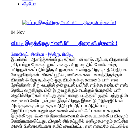
வீடியோ
04
Nov
எப்படி இருக்கிறது “எனிமி” – திரை விமர்சனம் !
கோலிவுட்
,
சினிமா - இன்று
,
ரிவியூ
இயக்கம் - ஆனந்த்சங்கர் நடிகர்கள் - விஷால், ஆர்யா, மிருணா
ரவி, மம்தா மோகன் தாஸ் கதை : சிறு வயதில் போலீஸுக்கு
பயிற்றுவிக்கப்படும் இரு சிறுவர்கள் வளர்ந்த பிறகு, எதிரெதிராக
மோதுகிறார்கள். சிங்கப்பூரில் , மளிகை கடை வைத்திருக்கும்
விஷால் அங்கு நடக்கும் ஒரு விபத்துக்கு காரணம் யார் என
தேடுகிறார். சிறு வயதில் தன்னுடன் பயிற்சி எடுத்த நண்பன் என்
தெரிய வருகிறது. பின் இருவருக்கும் நடக்கும் மோதலில் யார்
ஜெயிக்கிறார்கள் என்பது தான் கதை. படத்தின் முதல் பத்து நிமி
உண்மையிலேயே நன்றாக இருக்கிறது. இரண்டு அறிவுஜீவிகள்
அவர்களுக்குள் நடக்கும் ஆடு புலி ஆட்டம் அதில் யார்
ஜெயிப்பார்கள் எனும் ஒன்லைன் எல்லாம் அட்டகாசமாக தான்
இருக்கிறது. ஆனால் திரைக்கதையும் அதை படமாக்கிய விதமும
கொடூரமாகவிட்டது. விஷால் சிங்கப்பூரில் அறிமுகமாகும் காட்சிக
அதன் பின்னணியான தமிழ் குடியிருப்பு, என எதுவுமே ஒட்டவில