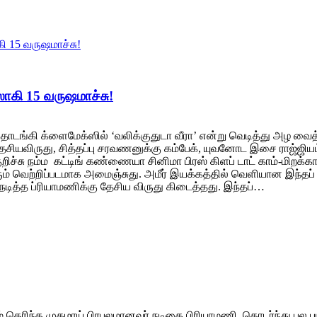
ீஸாகி 15 வருஷமாச்சு!
ங்கி க்ளைமேக்ஸில் ‘வலிக்குதுடா வீரா’ என்று வெடித்து அழ வைத்த
்கு தேசியவிருது, சித்தப்பு சரவணனுக்கு கம்பேக், யுவனோட இசை ராஜ்
குறிச்சு நம்ம கட்டிங் கண்ணையா சினிமா பிரஸ் கிளப் டாட் காம்-மிறக்கா
ம் வெற்றிப்படமாக அமைஞ்சுது. அமீர் இயக்கத்தில் வெளியான இந்தப்
டித்த ப்ரியாமணிக்கு தேசிய விருது கிடைத்தது. இந்தப்…
ம் தெரிந்த முகமாய் பிரபலமானவர் நடிகை பிரியாமணி. தொடர்ந்து பல 