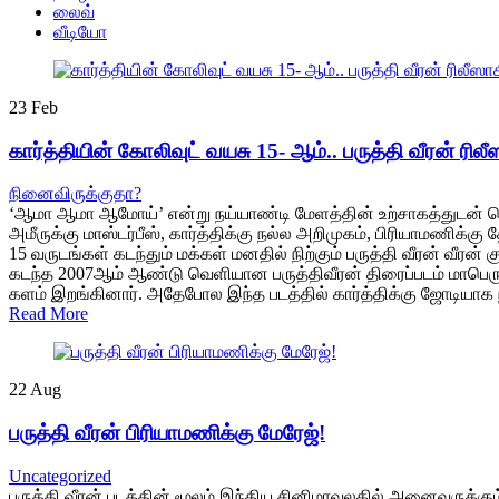
லைவ்
வீடியோ
23
Feb
கார்த்தியின் கோலிவுட் வயசு 15- ஆம்.. பருத்தி வீரன் ரில
நினைவிருக்குதா?
‘ஆமா ஆமா ஆமோய்’ என்று நய்யாண்டி மேளத்தின் உற்சாகத்துடன் தொட
அமீருக்கு மாஸ்டர்பீஸ், கார்த்திக்கு நல்ல அறிமுகம், பிரியாமணிக
15 வருடங்கள் கடந்தும் மக்கள் மனதில் நிற்கும் பருத்தி வீரன் வீரன் 
கடந்த 2007ஆம் ஆண்டு வெளியான பருத்திவீரன் திரைப்படம் மாபெரு
களம் இறங்கினார். அதேபோல இந்த படத்தில் கார்த்திக்கு ஜோடியாக ந
Read More
22
Aug
பருத்தி வீரன் பிரியாமணிக்கு மேரேஜ்!
Uncategorized
பருத்தி வீரன் படத்தின் மூலம் இந்திய சினிமாவுலகில் அனைவருக்கு