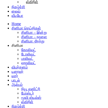
ஸ்கிரீன்
நிகழ்ச்சி
லைவ்
வீடியோ
Home
சினிமா செய்திகள்
சினிமா – இன்று
சினிமா – நாளை
சினிமா -நேற்று
சினிமா
கோலிவுட்
டோலிவுட்
பாலிவுட்
ஹாலிவுட்
விமர்சனம்
டிரைலர்
டீசர்
பாடல்
ஆல்பம்
நியூ எண்ட்ரி
போஸ்டர்
மூவி ஸ்டில்ஸ்
ஸ்கிரீன்
நிகழ்ச்சி