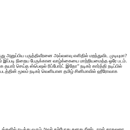
ு அனுப்பிய பருத்திவீரனை அவ்வளவு எளிதில் மறந்துவிட முடியுமா?
ஜியம் இப்படி நிறைய பேருக்கான வாழ்க்கையை மாற்றியமைத்த ஒரே படம்.
க தயார் செய்த ஸ்பெஷல் ரிப்போர்ட் இதோ” நடிகர் கார்த்தி நடிப்பில்
 படத்தின் மூலம் நடிகர் வெளியான தமிழ் சினிமாவில் ஹீரோவாக
படங்களில் நடித்து வரும் அவர் தற்போது தனது நீண்ட நாள் காதலரை