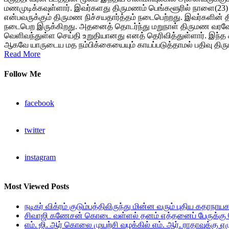
மணமுடிக்கவுள்ளார். இவர்களது திருமணம் பெங்களூரில் நாளை(23) ந
என்பவருக்கும் திருமண நிச்சயதார்த்தம் நடைபெற்றது. இவர்களின்
நடைபெற இருக்கிறது. அதனைத் தொடர்ந்து மறுநாள் திருமண வரவேற்பு
வெளிவந்துள்ள செய்தி உறுதியானது எனத் தெரிவித்துள்ளார். இந்த சந
ஆகவே யாருடைய மத நம்பிக்கையையும் காயப்படுத்தாமல் பதிவு த
Read More
Follow Me
facebook
twitter
instagram
Most Viewed Posts
நடிகர் விக்ரம் குடும்பத்திலிருந்து மின்ன வரும் புதிய கதாநாய
சிவாஜி கணேசன் கொடை வள்ளல் தனம் எத்தனைப் பேருக்கு த
எம். ஜி. ஆர் கொலை முயற்சி வழக்கில் எம். ஆர். ராதாவுக்கு