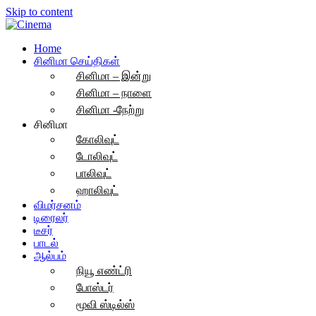
Skip to content
Home
சினிமா செய்திகள்
சினிமா – இன்று
சினிமா – நாளை
சினிமா -நேற்று
சினிமா
கோலிவுட்
டோலிவுட்
பாலிவுட்
ஹாலிவுட்
விமர்சனம்
டிரைலர்
டீசர்
பாடல்
ஆல்பம்
நியூ எண்ட்ரி
போஸ்டர்
மூவி ஸ்டில்ஸ்