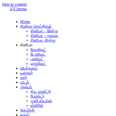
Skip to content
Home
சினிமா செய்திகள்
சினிமா – இன்று
சினிமா – நாளை
சினிமா -நேற்று
சினிமா
கோலிவுட்
டோலிவுட்
பாலிவுட்
ஹாலிவுட்
விமர்சனம்
டிரைலர்
டீசர்
பாடல்
ஆல்பம்
நியூ எண்ட்ரி
போஸ்டர்
மூவி ஸ்டில்ஸ்
ஸ்கிரீன்
நிகழ்ச்சி
லைவ்