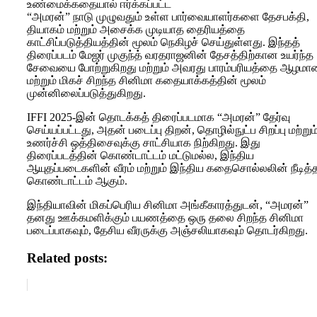
உண்மைக்கதையால் ஈர்க்கப்பட்ட
“அமரன்” நாடு முழுவதும் உள்ள பார்வையாளர்களை தேசபக்தி,
தியாகம் மற்றும் அசைக்க முடியாத தைரியத்தை
காட்சிப்படுத்தியத்தின் மூலம் நெகிழச் செய்துள்ளது. இந்தத்
திரைப்படம் மேஜர் முகுந்த் வரதராஜனின் தேசத்திற்கான உயர்ந்த
சேவையை போற்றுகிறது மற்றும் அவரது பாரம்பரியத்தை ஆழமா
மற்றும் மிகச் சிறந்த சினிமா கதையாக்கத்தின் மூலம்
முன்னிலைப்படுத்துகிறது.
IFFI 2025-இன் தொடக்கத் திரைப்படமாக “அமரன்” தேர்வு
செய்யப்பட்டது, அதன் படைப்பு திறன், தொழில்நுட்ப சிறப்பு மற்றும
உணர்ச்சி ஒத்திசைவுக்கு சாட்சியாக நிற்கிறது. இது
திரைப்படத்தின் கொண்டாட்டம் மட்டுமல்ல, இந்திய
ஆயுதப்படைகளின் வீரம் மற்றும் இந்திய கதைசொல்லலின் நீடித்
கொண்டாட்டம் ஆகும்.
இந்தியாவின் மிகப்பெரிய சினிமா அங்கீகாரத்துடன், “அமரன்”
தனது ஊக்கமளிக்கும் பயணத்தை ஒரு தலை சிறந்த சினிமா
படைப்பாகவும், தேசிய வீரருக்கு அஞ்சலியாகவும் தொடர்கிறது.
Related posts: