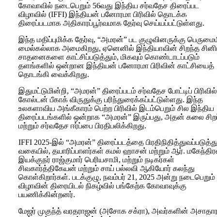
கோவாவில் நடைபெறும் 56வது இந்திய சர்வதேச திரைப்பட
விழாவில் (IFFI) இந்தியன் பனோரமா பிரிவில் தொடக்க
திரைப்படமாக அதிகாரப்பூர்வமாக தேர்வு செய்யப்பட்டுள்ளது.
இந்த மதிப்புமிக்க தேர்வு, “அமரன்” பட குழுவினருக்கு பெருமை
மைல்கல்லாக அமைகிறது, ஏனெனில் இந்தியாவின் சிறந்த சின
சாதனைகளை காட்சிப்படுத்தும், மிகவும் கொண்டாடப்படும்
தளங்களில் ஒன்றான இந்தியன் பனோரமா பிரிவின் காட்சியைத்
தொடங்கி வைக்கிறது.
இதுமட்டுமின்றி, “அமரன்” திரைப்படம் சர்வதேச போட்டிப் பிரிவில்
கோல்டன் பீகாக் விருதுக்கு பரிந்துரைக்கப்பட்டுள்ளது. இந்த
உலகளாவிய அங்கீகாரம் பெற்ற பிரிவில் இடம்பெறும் சில இந்திய
திரைப்படங்களில் ஒன்றாக “அமரன்” இருப்பது, அதன் கலை சிறப
மற்றும் சர்வதேச ஈர்ப்பை பிரதிபலிக்கிறது.
IFFI 2025-இல் “அமரன்” திரைப்படத்தை பிரதிநிதித்துவப்படுத்து
வகையில், தயாரிப்பாளர்கள் கமல் ஹாசன் மற்றும் ஆர். மகேந்திர
இயக்குநர் ராஜ்குமார் பெரியசாமி, மற்றும் நடிகர்கள்
சிவகார்த்திகேயன் மற்றும் சாய் பல்லவி ஆகியோர் கலந்து
கொள்கிறார்கள். படக்குழு, நவம்பர் 21, 2025 அன்று நடைபெறும்
விழாவின் திரையிடல் நிகழ்வில் பங்கேற்க கோவாவுக்கு
பயணிக்கின்றனர்.
மேஜர் முகுந்த் வரதராஜன் (அசோக சக்ரா), அவர்களின் அசாத