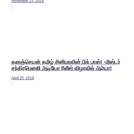
November 23, 2024
தனஞ்செயன் தமிழ் சினிமாவின் பிக் பாஸ்! -மிஸ்டர்
சந்திரமெளலி ஆடியோ ரிலீஸ் விழாவில் ஆர்யா!
April 25, 2018