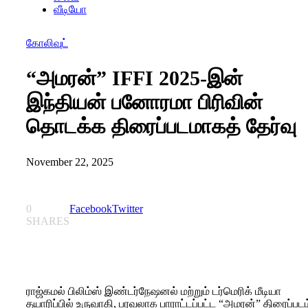
வீடியோ
கோலிவுட்
“அமரன்” IFFI 2025-இன்
இந்தியன் பனோரமா பிரிவின்
தொடக்க திரைப்படமாகத் தேர்வு
November 22, 2025
0
Facebook
Twitter
SHARES
ராஜ்கமல் பிலிம்ஸ் இண்டர்நேஷனல் மற்றும் டர்மெரிக் மீடியா
தயாரிப்பில் உருவாகி, பரவலாக பாராட்டப்பட்ட “அமரன்” திரைப்படம