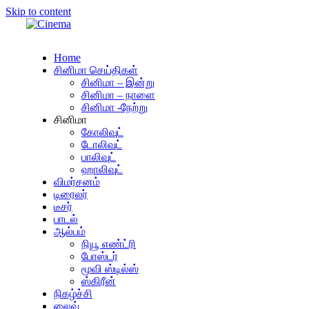
Skip to content
Home
சினிமா செய்திகள்
சினிமா – இன்று
சினிமா – நாளை
சினிமா -நேற்று
சினிமா
கோலிவுட்
டோலிவுட்
பாலிவுட்
ஹாலிவுட்
விமர்சனம்
டிரைலர்
டீசர்
பாடல்
ஆல்பம்
நியூ எண்ட்ரி
போஸ்டர்
மூவி ஸ்டில்ஸ்
ஸ்கிரீன்
நிகழ்ச்சி
லைவ்