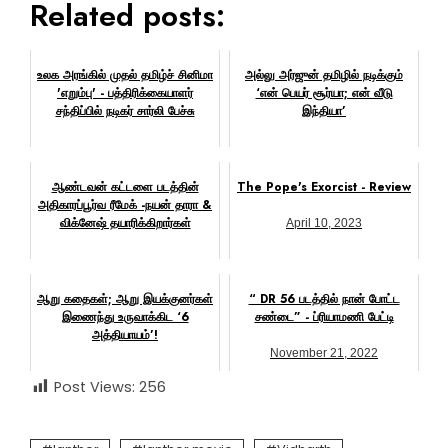
Related posts:
உலக அரங்கில் முதல் தமிழ்ச் சினிமா
அல்லு அர்ஜுன் தமிழில் நடிக்கும்
'எறும்பு' - பத்திரிக்கையாளர்
‘என் பெயர் சூர்யா; என் வீடு
சந்திப்பில் நடிகர் சார்லி பேச்சு
இந்தியா’
May 19, 2023
March 18, 2018
ஆண்டவன் கட்டளை படத்தின்
The Pope's Exorcist - Review
அதிகாரப்பூர்வ ரீமேக் -நயன் தாரா &
விக்னேஷ் தயாரிக்கிறார்கள்
April 10, 2023
February 28, 2022
ஆறு கதைகள்; ஆறு இயக்குனர்கள்
“ DR 56 படத்தில் நான் போட்ட
இணைந்து உருவாக்கிட ‘6
சண்டை” - ப்ரியாமணி பேட்டி
அத்தியாயம்’!
November 21, 2022
February 17, 2018
Post Views:
256