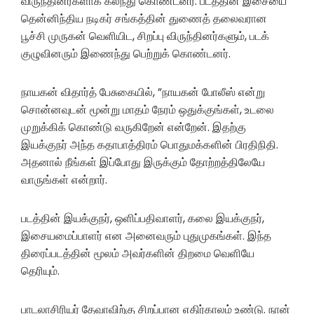
விருந்தினர்களாக கலந்து கொண்டனர். படத்தின் இசையை
தென்னிந்திய நடிகர் சங்கத்தின் துணைத் தலைவரான
பூச்சி முருகன் வெளியிட, சிறப்பு விருந்தினர்களும், படக்
குழுவினரும் இணைந்து பெற்றுக் கொண்டனர்.
நாயகன் விதார்த் பேசுகையில், ”நாயகன் போலீஸ் என்று
சொன்னவுடன் மூன்று மாதம் நேரம் ஒதுக்குங்கள், உடலை
முறுக்கிக் கொண்டு வருகிறேன் என்றேன். இதற்கு
இயக்குநர் அந்த கதாபாத்திரம் பொதுமக்களின் பிரதிநிதி.
அதனால் நீங்கள் இப்போது இருக்கும் தோற்றத்திலேயே
வாருங்கள் என்றார்.
படத்தின் இயக்குநர், ஒளிப்பதிவாளர், கலை இயக்குநர்,
இசையமைப்பாளர் என அனைவரும் புதுமுகங்கள். இந்த
திரைப்படத்தின் மூலம் அவர்களின் திறமை வெளியே
தெரியும்.‌
பாடலாசிரியர் தேவாவிற்கு சிறப்பான எதிர்காலம் உண்டு. நான்