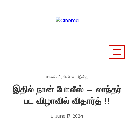
Skip
to
content
கோலிவுட்
,
சினிமா - இன்று
இதில் நான் போலீஸ் – லாந்தர்
பட விழாவில் விதார்த் !!
June 17, 2024