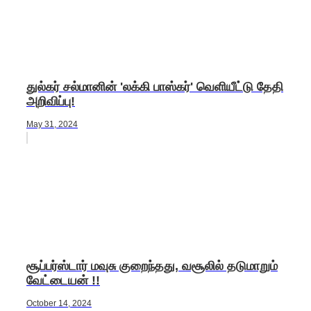
துல்கர் சல்மானின் 'லக்கி பாஸ்கர்' வெளியீட்டு தேதி
அறிவிப்பு!
May 31, 2024
சூப்பர்ஸ்டார் மவுசு குறைந்தது, வசூலில் தடுமாறும்
வேட்டையன் !!
October 14, 2024