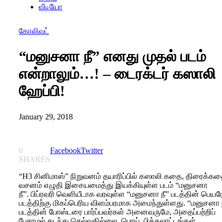
வீடியோ
கோலிவுட்
“மனுசனா நீ” எனது முதல் படம்
என்றாலும்…! – டைரக்டர் கஸாலி
ஹேப்பி!
January 29, 2018
0
Facebook
Twitter
SHARES
“H3 சினிமாஸ்” நிறுவனம் தயாரிப்பில் கஸாலி கதை, திரைக்கத
வசனம் எழுதி இசையமைத்து இயக்கியுள்ள படம் “மனுசனா
நீ”. பிப்ரவரி வெளியீடாக வரவுள்ள “மனுசனா நீ” படத்தின் பெயர
படத்திற்கு மிகப்பெரிய விளம்பரமாக அமைந்துள்ளது. “மனுசனா 
படத்தின் போஸ்டரை பார்ப்பவர்கள் அனைவருமே, அதைப்பற்றிப்
பேசாமல் கடந்து செல்வதில்லை. பொய், பித்தலாட்டங்கள்,