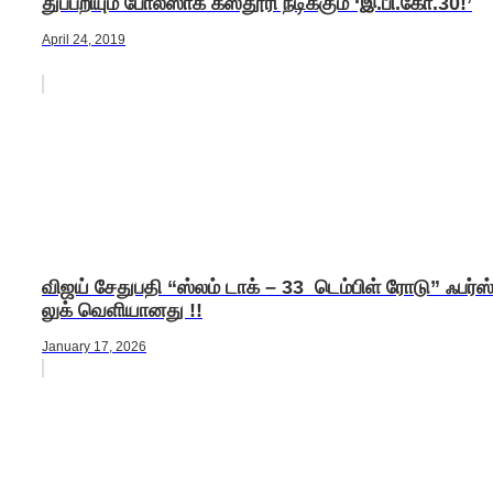
துப்பறியும் போலீஸாக கஸ்தூரி நடிக்கும் ‘இ.பி.கோ.30!’
April 24, 2019
விஜய் சேதுபதி “ஸ்லம் டாக் – 33 டெம்பிள் ரோடு” ஃபர்ஸ்
லுக் வெளியானது !!
January 17, 2026