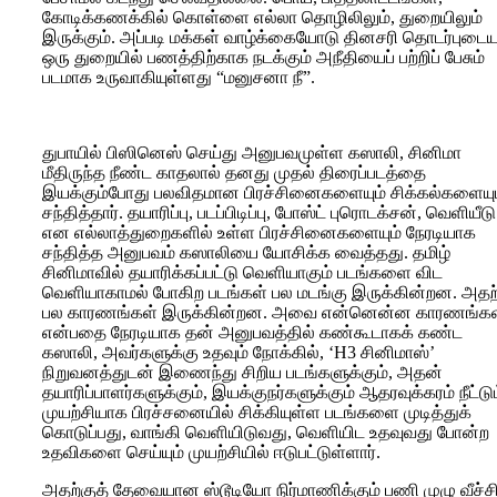
கோடிக்கணக்கில் கொள்ளை எல்லா தொழிலிலும், துறையிலும்
இருக்கும். அப்படி மக்கள் வாழ்க்கையோடு தினசரி தொடர்புடை
ஒரு துறையில் பணத்திற்காக நடக்கும் அநீதியைப் பற்றிப் பேசும்
படமாக உருவாகியுள்ளது “மனுசனா நீ”.
துபாயில் பிஸினெஸ் செய்து அனுபவமுள்ள கஸாலி, சினிமா
மீதிருந்த நீண்ட காதலால் தனது முதல் திரைப்படத்தை
இயக்கும்போது பலவிதமான பிரச்சினைகளையும் சிக்கல்களையு
சந்தித்தார். தயாரிப்பு, படப்பிடிப்பு, போஸ்ட் புரொடக்சன், வெளியீடு
என எல்லாத்துறைகளில் உள்ள பிரச்சினைகளையும் நேரடியாக
சந்தித்த அனுபவம் கஸாலியை யோசிக்க வைத்தது. தமிழ்
சினிமாவில் தயாரிக்கப்பட்டு வெளியாகும் படங்களை விட
வெளியாகாமல் போகிற படங்கள் பல மடங்கு இருக்கின்றன. அதற
பல காரணங்கள் இருக்கின்றன. அவை என்னென்ன காரணங்கள
என்பதை நேரடியாக தன் அனுபவத்தில் கண்கூடாகக் கண்ட
கஸாலி, அவர்களுக்கு உதவும் நோக்கில், ‘H3 சினிமாஸ்’
நிறுவனத்துடன் இணைந்து சிறிய படங்களுக்கும், அதன்
தயாரிப்பாளர்களுக்கும், இயக்குநர்களுக்கும் ஆதரவுக்கரம் நீட்டு
முயற்சியாக பிரச்சனையில் சிக்கியுள்ள படங்களை முடித்துக்
கொடுப்பது, வாங்கி வெளியிடுவது, வெளியிட உதவுவது போன்ற
உதவிகளை செய்யும் முயற்சியில் ஈடுபட்டுள்ளார்.
அதற்குத் தேவையான ஸ்டூடியோ நிர்மாணிக்கும் பணி முழு வீச்சி