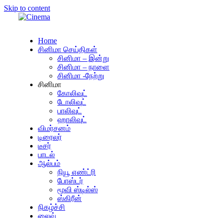
Skip to content
Home
சினிமா செய்திகள்
சினிமா – இன்று
சினிமா – நாளை
சினிமா -நேற்று
சினிமா
கோலிவுட்
டோலிவுட்
பாலிவுட்
ஹாலிவுட்
விமர்சனம்
டிரைலர்
டீசர்
பாடல்
ஆல்பம்
நியூ எண்ட்ரி
போஸ்டர்
மூவி ஸ்டில்ஸ்
ஸ்கிரீன்
நிகழ்ச்சி
லைவ்