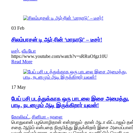
03
Feb
சிலம்பரசன் டி ஆர்-ரின் ‘மாநாடு’ – டீசர்!
டீசர்
,
வீடியோ
https://www.youtube.com/watch?v=sRRuOfgz10U
Read More
17
May
பேய் பசி படத்துக்காக ஒரு பாடலை இசை அமைத்து,
பாடி, நடனமும் ஆடி இருக்கிறார் யுவன்!
கோலிவுட்
,
சினிமா - நாளை
பொதுவான் பழமொழிதான் என்றாலும் தான் ஆடா விட்டாலும் தன
சதை ஆடும் என்பதை நிரூபித்து இருக்கிறார் இசை அமைப்பாளர
யுவன் ஷங்கர் ராஜா. தன்னுடைய சொந்த தயாரிப்பில் வெளி வர