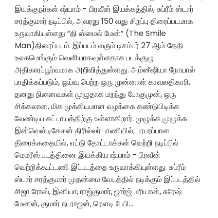
இயக்குநர்கள் ஷ்யாம் - பிரவீன் இயக்கத்தில், சுப்ரீம் ஸ்டார்
சரத்குமார் நடிப்பில், அவரது 150 வது சிறப்பு திரைப்படமாக
உருவாகியுள்ளது “தி ஸ்மைல் மேன்” (The Smile
Man)திரைப்படம். இப்படம் வரும் டிசம்பர் 27 ஆம் தேதி
உலகமெங்கும் வெளியாகவுள்ளதாக படக்குழு
அதிகாரப்பூர்வமாக அறிவித்துள்ளது. அம்னீஷியா நோயால்
பாதிக்கப்படும், ஓய்வு பெற்ற ஒரு முன்னாள் காவலதிகாரி,
தனது நினைவுகள் முழுதாக மறந்து போகுமுன், ஒரு
சிக்கலான, மிக முக்கியமான வழக்கை கண்டுபிடிக்க
வேண்டிய கட்டாயத்திற்கு உள்ளாகிறார். முழுக்க முழுக்க
இன்வெஸ்டிகேசன் திரில்லர் பாணியில், பரபரப்பான
திரைக்கதையில், எட்டு தோட்டாக்கள் வெற்றி நடிப்பில்
மெமரீஸ் படத்தினை இயக்கிய ஷ்யாம் - பிரவீன்
வெற்றிக்கூட்டணி இப்படத்தை உருவாக்கியுள்ளது. சுப்ரீம்
ஸ்டார் சரத்குமார் முதன்மை வேடத்தில் நடிக்கும் இப்படத்தில்
சிஜா ரோஸ், இனியா, ராஜ்குமார், ஜார்ஜ் மரியான், சுரேஷ்
மேனன், குமார் நடராஜன், ரௌடி பேபி…