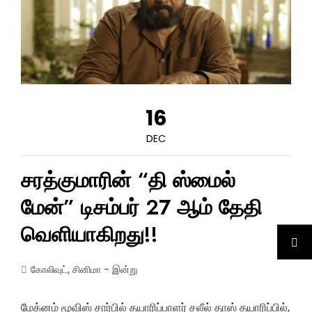
16
DEC
சரத்குமாரின் “தி ஸ்மைல்
மேன்” டிசம்பர் 27 ஆம் தேதி
வெளியாகிறது!!
கோலிவுட்
,
சினிமா - இன்று
மேக்னம் மூவிஸ் சார்பில் தயாரிப்பாளர் சலீல் தாஸ் தயாரிப்பில்,