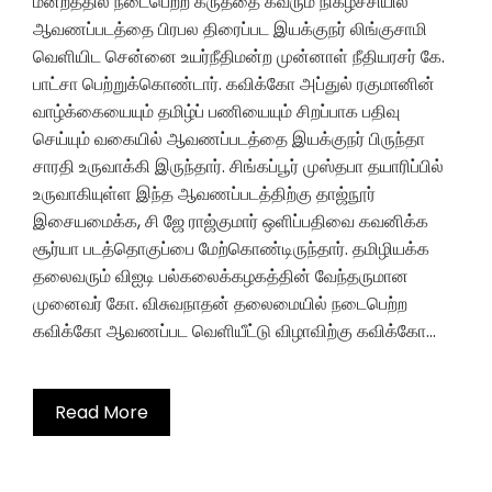
மன்றத்தில் நடைபெற்ற கருத்தை கவரும் நிகழ்ச்சியில்
ஆவணப்படத்தை பிரபல திரைப்பட இயக்குநர் லிங்குசாமி
வெளியிட சென்னை உயர்நீதிமன்ற முன்னாள் நீதியரசர் கே.
பாட்சா பெற்றுக்கொண்டார். கவிக்கோ அப்துல் ரகுமானின்
வாழ்க்கையையும் தமிழ்ப் பணியையும் சிறப்பாக பதிவு
செய்யும் வகையில் ஆவணப்படத்தை இயக்குநர் பிருந்தா
சாரதி உருவாக்கி இருந்தார். சிங்கப்பூர் முஸ்தபா தயாரிப்பில்
உருவாகியுள்ள இந்த ஆவணப்படத்திற்கு தாஜ்நூர்
இசையமைக்க, சி ஜே ராஜ்குமார் ஒளிப்பதிவை கவனிக்க
சூர்யா படத்தொகுப்பை மேற்கொண்டிருந்தார். தமிழியக்க
தலைவரும் விஐடி பல்கலைக்கழகத்தின் வேந்தருமான
முனைவர் கோ. விசுவநாதன் தலைமையில் நடைபெற்ற
கவிக்கோ ஆவணப்பட வெளியீட்டு விழாவிற்கு கவிக்கோ…
Read More