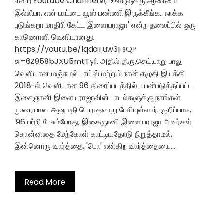
என்ற Youtube Channel'ல், 'உங்களுக்கு ஆண்மை
இல்லீயா, என் பாட்டை யூஸ் பண்ணி இருக்கீங்க.. நாக்க
புடுங்கறா மாதிரி கேட்ட இளையராஜா' என்ற தலைப்பில் ஒரு
காணொளி வெளியானது.
https://youtu.be/lqdaTuw3FsQ?
si=6Z958bJXU5mtTyf. அதில் திரு.செய்யாறு பாலு
வெளியான மஞ்சுமல் பாய்ஸ் மற்றும் நான் எழுதி இயக்கி
2018-ல் வெளியான 96 திரைப்படத்தில் பயன்படுத்தப்பட்ட
இசைஞானி இளையராஜாவின் பாடல்களுக்கு நாங்கள்
முறையான அனுமதி பெறாதவாறு பேசியுள்ளார். குறிப்பாக,
'96 பற்றி பேசும்போது, இசைஞானி இளையராஜா அவர்கள்
சொன்னதை மேற்கோள் காட்டியதோடு நிறுத்தாமல்,
இன்னொரு வார்த்தை, 'பொ' என்கிற வார்த்தையை…
Read More