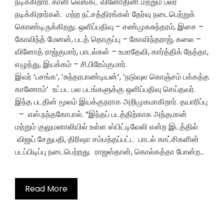
நடிக்கிறார். காளி வெங்கட் வினோதினி மற்றும் பலர்
நடிக்கிறார்கள். மற்ற நட்சத்திரங்கள் தேர்வு நடைபெற்றுக்
கொண்டிருக்கிறது. ஒளிப்பதிவு – சண்முகசுந்தரம், இசை –
கோவிந்த் மேனன், படத் தொகுப்பு – கோவிந்தராஜ், கலை –
வினோத் ராஜ்குமார், பாடல்கள் – உமாதேவி, கார்த்திக் நேத்தா,
எழுத்து, இயக்கம் – சி.பிரேம்குமார்.
இவர் ‘பசங்க’, ‘சுந்தரபாண்டியன்’, ‘நடுவுல கொஞ்சம் பக்கத்த
காணோம்’ உட்பட பல படங்களுக்கு ஒளிப்பதிவு செய்தவர்.
இந்த படதின் மூலம் இயக்குநராக அறிமுகமாகிறார். தயாரிப்பு
– எஸ்.நந்தகோபால். “இந்தப் படத்திற்காக அந்தமான்
மற்றும் குலுமனாலியில் உள்ள ஸ்பிட்டிவேலி என்ற இடத்தில்
விஜய் சேதுபதி, திரிஷா சம்மந்தப்பட்ட பாடல் காட்சிகளின்
படப்பிடிப்பு நடைபெற்றது. ராஜஸ்தான், கொல்கத்தா போன்ற…
Read More