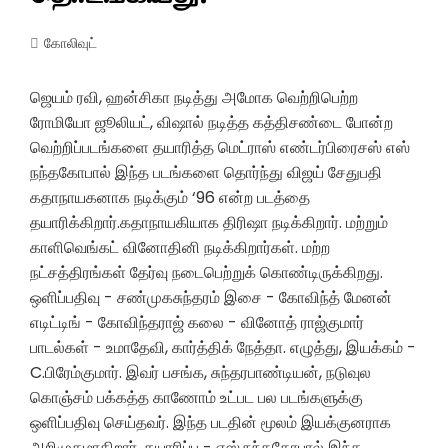
கோலிவுட்
ஜெயம் ரவி, ஹன்சிகா நடித்து அமோக வெற்றிபெற்ற
ரோமியோ ஜூலியட், விஷால் நடித்த கத்திசண்டை போன்ற
வெற்றிப்படங்களை தயாரித்த மெட்ராஸ் எண்டர்பிரைசஸ் எஸ்
நந்தகோபால் இந்த படங்களை தொர்ந்து விஜய் சேதுபதி
கதாநாயகனாக நடிக்கும் ‘96 என்ற படத்தை
தயாரிக்கிறார்.கதாநாயகியாக திரிஷா நடிக்கிறார். மற்றும்
காளிவெங்கட் வினோதினி நடிக்கிறார்கள். மற்ற
நட்சத்திரங்கள் தேர்வு நடைபெற்றுக் கொண்டிருக்கிறது.
ஒளிப்பதிவு - சண்முகசுந்தரம் இசை - கோவிந்த் மேனன்
எடிட்டிங் - கோவிந்தராஜ் கலை - வினோத் ராஜ்குமார்
பாடல்கள் - உமாதேவி, கார்த்திக் நேத்தா. எழுத்து, இயக்கம் -
C.பிரேம்குமார். இவர் பசங்க, சுந்தரபாண்டியன், நடுவுல
கொஞ்சம் பக்கத்த காணோம் உட்பட பல படங்களுக்கு
ஒளிப்பதிவு செய்தவர். இந்த படதின் மூலம் இயக்குனராக
அறிமுகமாகிறார். தயாரிப்பு - எஸ்.நந்தகோபால் இந்த