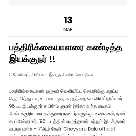
13
MAR
பத்திரிக்கையாளரை கண்டித்த
இயக்குநர் !!
கோலிவுட்
,
சினிமா - இன்று
,
சினிமா செய்திகள்
பத்திரிக்கையாளர் ஒருவர் வெளியிட்ட செய்திக்கு மறுப்பு
தெரிவித்து காரசாரமாக ஒரு கடிதத்தை வெளியிட்டுள்ளார்
96 பட இயக்குநர் ச பிரேம் குமார் இதோ அந்த கடிதம்
அன்புக்குரிய ஊடகத்துறை நண்பர்களுக்கு, வணக்கம், நான்
ச. பிரேம்குமார், '96’ படத்தின் எழுத்தாளர் மற்றும் இயக்குனர்.
கடந்த மார்ச் - 7'ஆம் தேதி 'Cheyyaru Balu official'