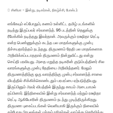
சினிமா - இன்று
,
நடிகர்கள்
,
நிகழ்ச்சி
,
போஸ்டர்
எங்கேயும் எப்போதும், கணம் உள்ளிட்ட தமிழ் படங்களில்
நடித்து இருப்பவர் சர்வானந்த். 96 படத்தின் தெலுங்கு
ரீமேக்கில் நடித்தது இவர்தான். அவருக்கும் ரக்ஷிதா ரெட்டி
என்ற பெண்ணுக்கும் கடந்த பல மாதங்களுக்கு முன்பு
நிச்சயதார்த்தம் நடந்தது. திருமணம் தேதி பல மாதங்களாக
அறிவிக்கப்படாததால் திருமணம் நின்றுவிட்டது என்று
செய்தி பரவியது. அதை மறுத்த நடிகரின் குடும்பத்தினர் சில
வாரங்களுக்கு முன்பு தேதியை அறிவித்தனர். மேலும்
திருமணத்திற்கு ஒரு வாரத்திற்கு முன்பு சர்வானந்த் சாலை
விபத்தில் சிக்கிக்கொண்டதும் பரபரப்பை ஏற்படுத்தியது.
இருப்பினும் அவர் விபத்தில் இருந்து காயம் அடையாமல்
தப்பினார். இந்நிலையில் இன்று சர்வானந்த் மற்றும் ரக்ஷிதா
ரெட்டி ஆகியோரின் திருமணம் நடந்து முடிந்திருக்கிறது.
திருமண புகைப்படங்கள் வெளியாகி இருக்கும் நிலையில்
தற்போது பிரபலங்கள் மற்றும் ரசிகர்கள் வாழ்த்து தெரிவித்து