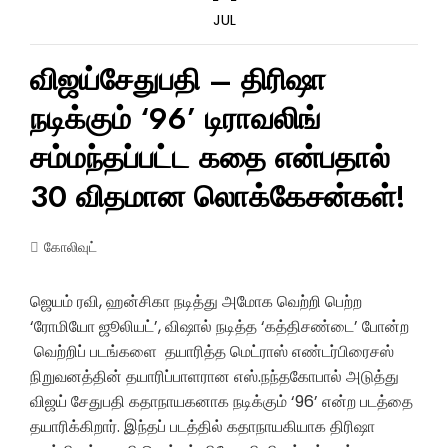
JUL
விஜய்சேதுபதி – திரிஷா
நடிக்கும் ‘96’ டிராவலிங்
சம்மந்தப்பட்ட கதை என்பதால்
30 விதமான லொக்கேசன்கள்!
கோலிவுட்
ஜெயம் ரவி, ஹன்சிகா நடித்து அமோக வெற்றி பெற்ற
‘ரோமியோ ஜூலியட்’, விஷால் நடித்த ‘கத்திசண்டை’ போன்ற
வெற்றிப் படங்களை தயாரித்த மெட்ராஸ் எண்டர்பிரைசஸ்
நிறுவனத்தின் தயாரிப்பாளரான எஸ்.நந்தகோபால் அடுத்து
விஜய் சேதுபதி கதாநாயகனாக நடிக்கும் ‘96’ என்ற படத்தை
தயாரிக்கிறார். இந்தப் படத்தில் கதாநாயகியாக திரிஷா