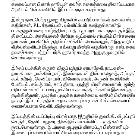
கலகலப்பான பிளாக் ஹூயுமர் கலந்த நகைச்சுவை திரைப்படமாக
அரசியல் பின்னணியில் இப்படம் உருவாகவுள்ளது.
இன்று நடைபெற்ற பூஜை விழாவில் தயாரிப்பாளர்கள் ஃபைவ் ஸ்டார
கதிரேசன், P.L. தேனப்பன், உள்ளிட்டோர் கலந்துகொண்டு
படக்குழுவினரை வாழ்த்தினர். புதிய முயற்சியாக உருவாகும் இந்
திரைப்படம், அரசியலைச் சேர்ந்த ஆட்களால் ஏற்படும் பிரச்சனைய
நாயகன் நாயகியின் குடும்பம் சிக்கிக் கொள்வதும், அந்த குடும்ப
வில்லன்களிடம் இருந்து, எவ்வாறு மீண்டு வருகின்றது என்பதையு
நகைச்சுவை மற்றும் டார்க் ஹூமர் கலந்த அணுகுமுறையில்
சொல்லவுள்ளது.
இந்தப் படத்தில் தருண் விஜய் மற்றும் சாயாதேவி நாயகன்–
நாயகியாக நடிக்கின்றனர். இவர்களுடன் திவ்யா ஜெகத், அப்புகுட்
கூல் சுரேஷ், சென்ட்ராயன், வினோத் சாகர், அருண் மைக்கேல்
டேனியல், சம்பத் ராம், சாய் தீனா, பருத்தி வீரன் சரவணன், ஜார்ஜ்
மரியான் உள்ளிட்ட பலர் முக்கிய கதாபாத்திரங்களில் இணைந்து
நடிக்கின்றனர். முழுக்க முழுக்க நகைச்சுவை ஹூமர் பின்னணிய
நகரும் இப்படம், குடும்ப உறவுகளையும் சமூகச் சிக்கல்களையும்
சுவாரஸ்யமாக வெளிப்படுத்தவுள்ளது.
இப்படத்தின் படப்பிடிப்பு ஏப்ரல் மாத இறுதியில் துவங்கி, விழுப்புரம
செஞ்சி, தேனி, மதுரை, திண்டுக்கல் உள்ளிட்ட பகுதிகளில்
நடைபெறவுள்ளது. இயற்கை சூழலும் கிராமப்புற பின்னணியும்
இணையும் வகையில் காட்சிகள் வடிவமைக்கப்படவுள்ளதாக