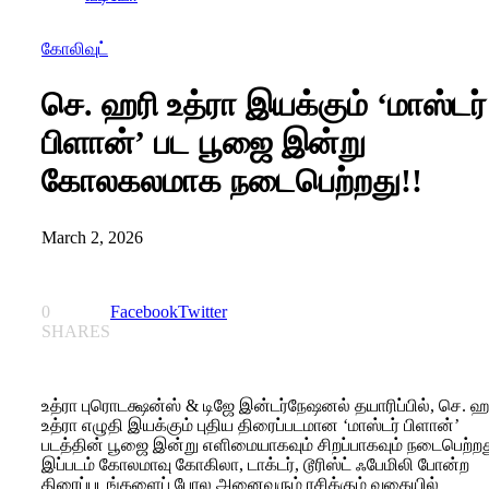
கோலிவுட்
செ. ஹரி உத்ரா இயக்கும் ‘மாஸ்டர்
பிளான்’ பட பூஜை இன்று
கோலகலமாக நடைபெற்றது!!
March 2, 2026
0
Facebook
Twitter
SHARES
உத்ரா புரொடக்ஷன்ஸ் & டிஜே இன்டர்நேஷனல் தயாரிப்பில், செ. ஹ
உத்ரா எழுதி இயக்கும் புதிய திரைப்படமான ‘மாஸ்டர் பிளான்’
படத்தின் பூஜை இன்று எளிமையாகவும் சிறப்பாகவும் நடைபெற்றத
இப்படம் கோலமாவு கோகிலா, டாக்டர், டூரிஸ்ட் ஃபேமிலி போன்ற
திரைப்படங்களைப் போல அனைவரும் ரசிக்கும் வகையில்