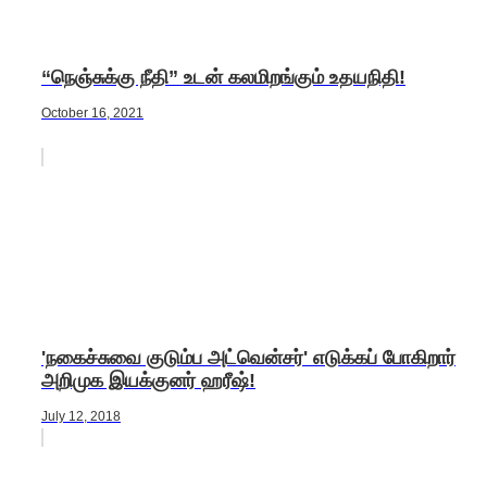
“நெஞ்சுக்கு நீதி” உடன் கலமிறங்கும் உதயநிதி!
October 16, 2021
'நகைச்சுவை குடும்ப அட்வென்சர்' எடுக்கப் போகிறார்
அறிமுக இயக்குனர் ஹரீஷ்!
July 12, 2018