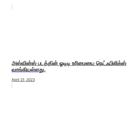
அஸ்வின்ஸ் படத்தின் ஓடிடி உரிமையை நெட்ஃபிலிக்ஸ்
வாங்கியுள்ளது.
April 15, 2023