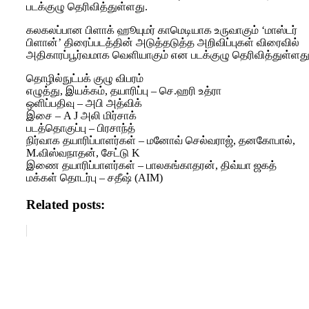
படக்குழு தெரிவித்துள்ளது.
கலகலப்பான பிளாக் ஹூயுமர் காமெடியாக உருவாகும் ‘மாஸ்டர்
பிளான்’ திரைப்படத்தின் அடுத்தடுத்த அறிவிப்புகள் விரைவில்
அதிகாரப்பூர்வமாக வெளியாகும் என படக்குழு தெரிவித்துள்ளது
தொழில்நுட்பக் குழு விபரம்
எழுத்து, இயக்கம், தயாரிப்பு – செ.ஹரி உத்ரா
ஒளிப்பதிவு – அபி அத்விக்
இசை – A J அலி மிர்சாக்
படத்தொகுப்பு – பிரசாந்த்
நிர்வாக தயாரிப்பாளர்கள் – மனோவ் செல்வராஜ், தனகோபால்,
M.விஸ்வநாதன், சேட்டு K
இணை தயாரிப்பாளர்கள் – பாலகங்காதரன், திவ்யா ஜகத்
மக்கள் தொடர்பு – சதீஷ் (AIM)
Related posts: