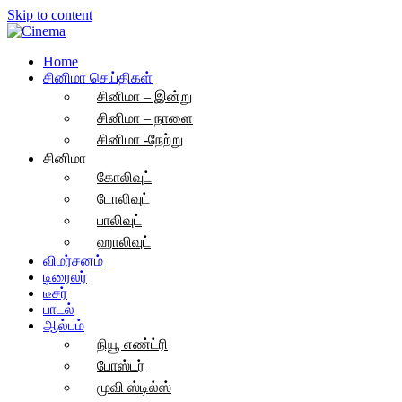
Skip to content
Home
சினிமா செய்திகள்
சினிமா – இன்று
சினிமா – நாளை
சினிமா -நேற்று
சினிமா
கோலிவுட்
டோலிவுட்
பாலிவுட்
ஹாலிவுட்
விமர்சனம்
டிரைலர்
டீசர்
பாடல்
ஆல்பம்
நியூ எண்ட்ரி
போஸ்டர்
மூவி ஸ்டில்ஸ்