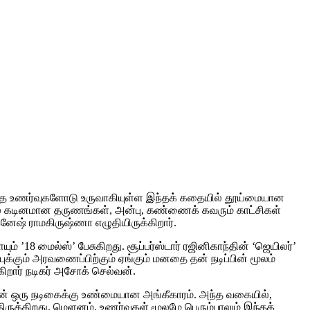
்த உணர்வுகளோடு உருவாகியுள்ள இந்தக் கதையில் தூய்மையான
்ஸில் கடினமான தருணங்கள், அன்பு, கண்ணைக் கவரும் காட்சிகள்
்னேஷ் ராமகிருஷ்ணா எழுதியிருக்கிறார்.
 ’18 மைல்ஸ்’ பேசுகிறது. சூப்பர்ஸ்டார் ரஜினிகாந்தின் ‘ஜெயிலர்’
ுக்கும் அரவணைப்பிற்கும் ஏங்கும் மனதை தன் நடிப்பின் மூலம்
ிறார் நடிகர் அசோக் செல்வன்.
துதான் ஒரு நடிகைக்கு உண்மையான அங்கீகாரம். அந்த வகையில்,
க்கிறது. மெளனம், உணர்வுகள் மூலமே பெரும்பாலும் இந்தக்