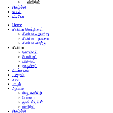
ஸ்கிரீன்
நிகழ்ச்சி
லைவ்
வீடியோ
Home
சினிமா செய்திகள்
சினிமா – இன்று
சினிமா – நாளை
சினிமா -நேற்று
சினிமா
கோலிவுட்
டோலிவுட்
பாலிவுட்
ஹாலிவுட்
விமர்சனம்
டிரைலர்
டீசர்
பாடல்
ஆல்பம்
நியூ எண்ட்ரி
போஸ்டர்
மூவி ஸ்டில்ஸ்
ஸ்கிரீன்
நிகழ்ச்சி