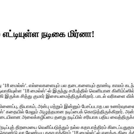
எட்டியுள்ள நடிகை மிர்னா!
’18 மைல்ஸ்’. எல்லைகளையும் பல தடைகளையும் தாண்டி காலம் கடந
ருவாகியுள்ள ’18 மைல்ஸ்’-ல் இருந்து சமீபத்தில் வெளியான கிளிம்ப
ி இருக்க சித்து குமார் இசையமைத்திருக்கிறார். பாடல் வரிகளை விக
ப்பு, தியாகம், அன்பு மற்றும் இன்னும் பேசப்படாத பல உணர்வுகளையும்
்’ கதையில் மேலும் அழுத்தமான நடிப்பைக் கொடுத்திருக்கிறார். அன்ப
 இடையிலான அலைக்கழிப்பை தனது நடிப்பில் சரியாக பதிய வைத்திருக்க
ு, “நடிப்புத் திறமையை வெளிப்படுத்தும் நல்ல கதாபாத்திரம் கிடைப்ப
ு வர வேண்டிய கதாபாத்திரம் ’18 மைல்ஸ்’-ல் எனக்கு கிடைத்திரு