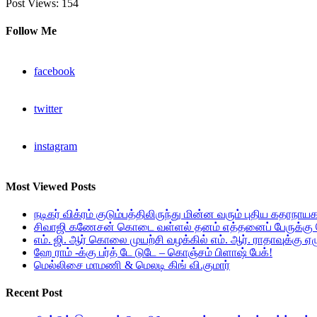
Post Views:
154
Follow Me
facebook
twitter
instagram
Most Viewed Posts
நடிகர் விக்ரம் குடும்பத்திலிருந்து மின்ன வரும் புதிய கதாநாய
சிவாஜி கணேசன் கொடை வள்ளல் தனம் எத்தனைப் பேருக்கு த
எம். ஜி. ஆர் கொலை முயற்சி வழக்கில் எம். ஆர். ராதாவுக்கு
ஹே ராம் -க்கு பர்த் டே டுடே – கொஞ்சம் பிளாஷ் பேக்!
மெல்லிசை மாமணி & மெலடி கிங் வி.குமார்
Recent Post