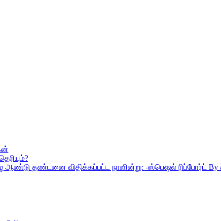
கன்
ெரியும்?
 ஏழு ஆண்டு தண்டனை விதிக்கப்பட்ட நாளின்று: -ஸ்பெஷல் ரிப்போர்ட் 