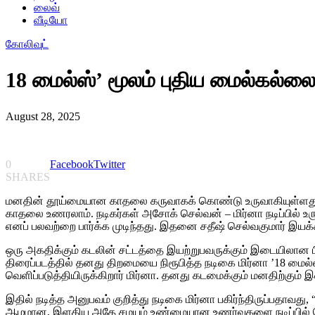
லைவ்
வீடியோ
கோலிவுட்
18 மைல்ஸ்’ மூலம் புதிய மைல்கல்லை 
August 28, 2025
0
Facebook
Twitter
SHARES
மனதின் தூய்மையான காதலை கருவாகக் கொண்டு உருவாகியுள்ளது 
காதலை உணரலாம். நடிகர்கள் அசோக் செல்வன் – மிர்னா நடிப்பில் உ
எனப் பலவற்றை பார்க்க முடிந்தது. இதனை சதீஷ் செல்வகுமார் இயக்க
ஒரு அகதிக்கும் கடலின் சட்டத்தை இயற்றுபவருக்கும் இடையிலான பிணை
திரைப்படத்தில் தனது திறமையை நிரூபித்த நடிகை மிர்னா ’18 மைல்ஸ
வெளிப்படுத்தியிருக்கிறார் மிர்னா. தனது கடமைக்கும் மனதிற்கும்
இதில் நடித்த அனுபவம் குறித்து நடிகை மிர்னா பகிர்ந்திருப்பதாவத
ஆழமான, இளகிய அதே சமயம் உண்மையான உணர்வுகளை நடிப்பில் கொண்ட