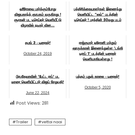
ஹீரோவை பார்க்கும்போது
பத்திரிக்கையாளர்கள் இணைந்து
விஜயகாந்த் ஞாபகம் வருகிறது !
வெளியிட்ட “லவ்” படத்தின்
சூரகன் பட டிரெய்லர் வெளியீட்டு
டிரெய்லர் ! பரத்தின் 50வது படம்
விழாவில் நடிகர் வின...
July 14, 2023
November 22, 2023
தபங் 3 - டிரைலர்!
ராஜ்குமார் ஹிரானி மற்றும்
ஷாருக்கான் இணைந்துள்ள ‘டங்கி
டிராப் 1' படத்தின் டிரைலர்
October 24, 2019
வெளியாகியுள்ளது !
November 3, 2023
பிரபுதேவாவின் 'பேட்ட ராப்' பட
புத்தம் புதுக் காலை - டிரைலர்!
டீசரை வெளியிட்டார் விஜய் சேதுபதி!
October 5, 2020
June 22, 2024
Post Views:
281
Trailer
vettai naai