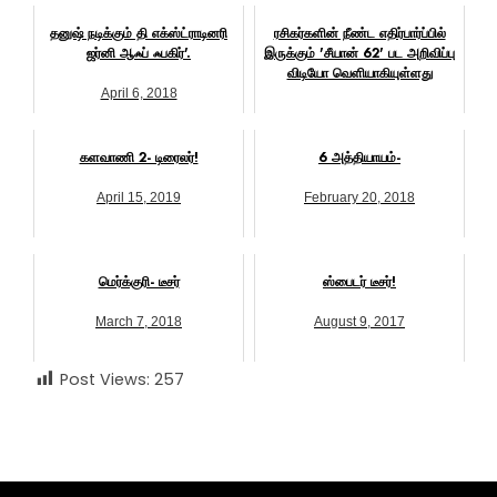
தனுஷ் நடிக்கும் தி எக்ஸ்ட்ராடினரி
ரசிகர்களின் நீண்ட எதிர்பார்ப்பில்
ஜர்னி ஆஃப் ஃபகிர்'.
இருக்கும் 'சீயான் 62' பட அறிவிப்பு
விடியோ வெளியாகியுள்ளது
April 6, 2018
October 30, 2023
களவாணி 2- டிரைலர்!
6 அத்தியாயம்-
April 15, 2019
February 20, 2018
மெர்க்குரி- டீசர்
ஸ்பைடர் டீசர்!
March 7, 2018
August 9, 2017
Post Views:
257